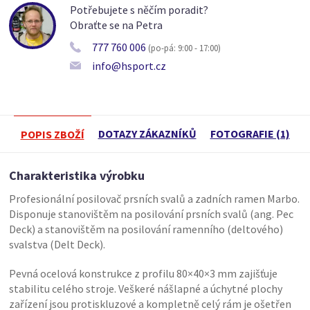
Potřebujete s něčím poradit?
Obraťte se na Petra
777 760 006
(po-pá: 9:00 - 17:00)
info@hsport.cz
DOTAZY ZÁKAZNÍKŮ
FOTOGRAFIE (1)
POPIS ZBOŽÍ
Charakteristika výrobku
Profesionální posilovač prsních svalů a zadních ramen Marbo.
Disponuje stanovištěm na posilování prsních svalů (ang. Pec
Deck) a stanovištěm na posilování ramenního (deltového)
svalstva (Delt Deck).
Pevná ocelová konstrukce z profilu 80×40×3 mm zajišťuje
stabilitu celého stroje. Veškeré nášlapné a úchytné plochy
zařízení jsou protiskluzové a kompletně celý rám je ošetřen