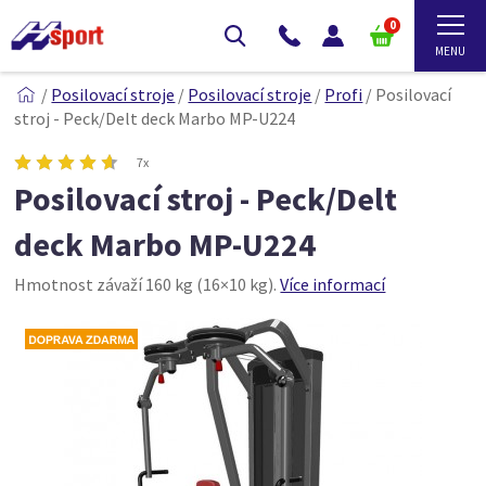
0
/
Posilovací stroje
/
Posilovací stroje
/
Profi
/
Posilovací
stroj - Peck/Delt deck Marbo MP-U224
7x
Posilovací stroj - Peck/Delt
deck Marbo MP-U224
Hmotnost závaží 160 kg (16×10 kg).
Více informací