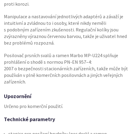
proti korozi.
Manipulace a nastavování jednotlivých adaptérů a závaží je
intuitivní a zvládnou to i osoby, které nikdy neměli
s podobným zařízením zkušenosti. Regulační kolíky jsou
zvýrazněny výraznou červenou barvou, takže je uživatel hned
bez problémů rozpozná.
Posilovač prsních svalů a ramen Marbo MP-U224 splňuje
prohlášení o shodě s normou PN-EN 957–4:
2007 o bezpečnosti stacionárních zařízeních, takže může být
používán v plně komerčních posilovnách a jiných veřejných
zařízeních.
Upozornění
Určeno pro komerční použití.
Technické parametry
stanice pro posílení hrudníku (pec deck) a ramen