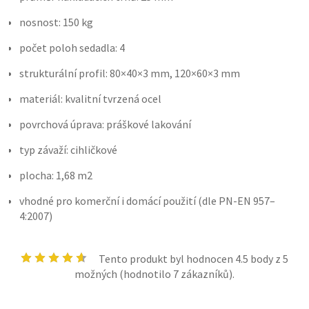
nosnost: 150 kg
počet poloh sedadla: 4
strukturální profil: 80×40×3 mm, 120×60×3 mm
materiál: kvalitní tvrzená ocel
povrchová úprava: práškové lakování
typ závaží: cihličkové
plocha: 1,68 m2
vhodné pro komerční i domácí použití (dle PN-EN 957–
4:2007)
Tento produkt byl hodnocen
4.5
body z 5
možných (hodnotilo
7
zákazníků).