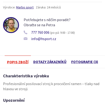
Výrobce:
Marbo sport
Záruka:
24 měsíců
Potřebujete s něčím poradit?
Obraťte se na Petra
777 760 006
(po-pá: 9:00 - 17:00)
info@hsport.cz
DOTAZY ZÁKAZNÍKŮ
FOTOGRAFIE (3)
POPIS ZBOŽÍ
Charakteristika výrobku
Profesionální posilovací stroj k procvičení ramen – tlaky nad
hlavou ve stroji.
Upozornění