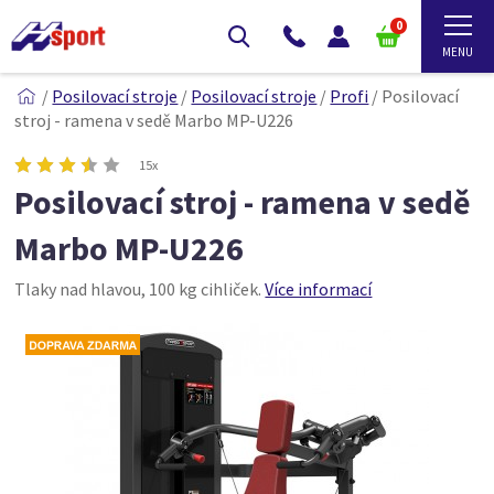
0
/
Posilovací stroje
/
Posilovací stroje
/
Profi
/
Posilovací
stroj - ramena v sedě Marbo MP-U226
15x
Posilovací stroj - ramena v sedě
Marbo MP-U226
Tlaky nad hlavou, 100 kg cihliček.
Více informací