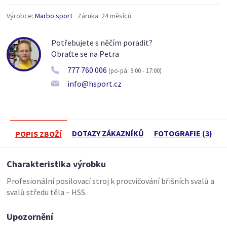
Výrobce:
Marbo sport
Záruka:
24 měsíců
Potřebujete s něčím poradit?
Obraťte se na Petra
777 760 006
(po-pá: 9:00 - 17:00)
info@hsport.cz
DOTAZY ZÁKAZNÍKŮ
FOTOGRAFIE (3)
POPIS ZBOŽÍ
Charakteristika výrobku
Profesionální posilovací stroj k procvičování břišních svalů a
svalů středu těla – HSS.
Upozornění