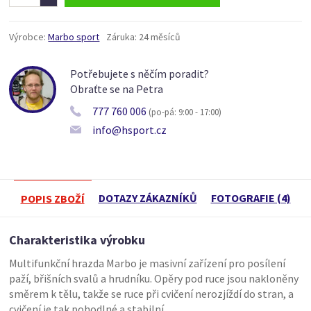
Výrobce:
Marbo sport
Záruka:
24 měsíců
Potřebujete s něčím poradit?
Obraťte se na Petra
777 760 006
(po-pá: 9:00 - 17:00)
info@hsport.cz
DOTAZY ZÁKAZNÍKŮ
FOTOGRAFIE (4)
POPIS ZBOŽÍ
Charakteristika výrobku
Multifunkční hrazda Marbo je masivní zařízení pro posílení
paží, břišních svalů a hrudníku. Opěry pod ruce jsou nakloněny
směrem k tělu, takže se ruce při cvičení nerozjíždí do stran, a
cvičení je tak pohodlné a stabilní.