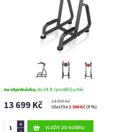
na objednávku,
do 24. 8. (pondělí) u Vás
14 999 Kč
13 699 Kč
Ušetříte
1 300 Kč
(9 %)
Ks
+
-