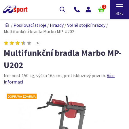
0
/
Posilovací stroje
/
Hrazdy
/
Volně stojící hrazdy
/
Multifunkční bradla Marbo MP-U202
3x
Multifunkční bradla Marbo MP-
U202
Nosnost 150 kg, výška 165 cm, protiskluzový povrch.
Více
informací