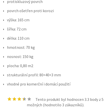
protiskluzový povrch
povrch ošetřen proti korozi
výška: 165 cm
šířka: 72 cm
délka: 110 cm
hmotnost: 70 kg
nosnost: 150 kg
plocha: 0,80 m2
strukturální profil: 80×40×3 mm
vhodné pro komerční i domácí použití
Tento produkt byl hodnocen
3.3
body z 5
možných (hodnotilo
3
zákazníků).