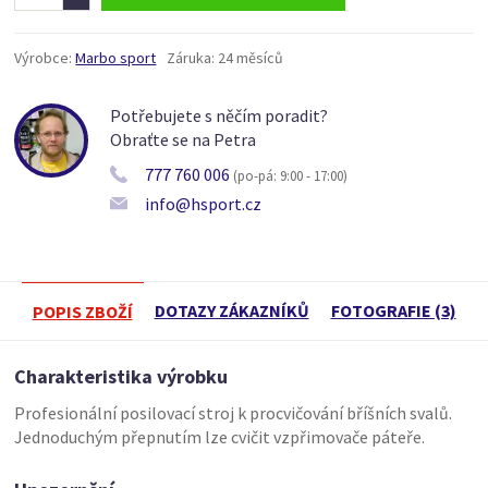
Výrobce:
Marbo sport
Záruka:
24 měsíců
Potřebujete s něčím poradit?
Obraťte se na Petra
777 760 006
(po-pá: 9:00 - 17:00)
info@hsport.cz
DOTAZY ZÁKAZNÍKŮ
FOTOGRAFIE (3)
POPIS ZBOŽÍ
Charakteristika výrobku
Profesionální posilovací stroj k procvičování bříšních svalů.
Jednoduchým přepnutím lze cvičit vzpřimovače páteře.