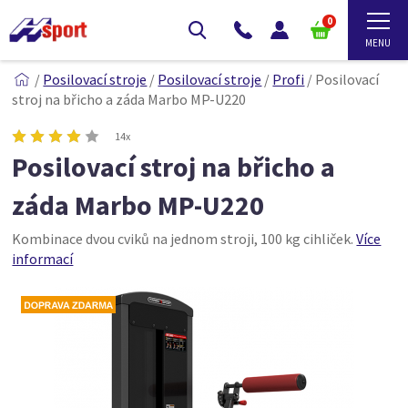
0
/
Posilovací stroje
/
Posilovací stroje
/
Profi
/
Posilovací
stroj na břicho a záda Marbo MP-U220
14x
Posilovací stroj na břicho a
záda Marbo MP-U220
Kombinace dvou cviků na jednom stroji, 100 kg cihliček.
Více
informací