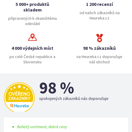
5 000+ produktů
1 200 recenzí
skladem
od našich zákazníků na
Heureka.cz
připravených k okamžitému
odeslání
4 000 výdejních míst
98 % zákazníků
po celé České republice a
na Heureka.cz doporučuje
Slovensku
náš obchod
98 %
spokojených zákazníků nás doporučuje
Bohatý sortiment, dobré ceny