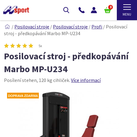
0
/
Posilovací stroje
/
Posilovací stroje
/
Profi
/
Posilovací
stroj - předkopávání Marbo MP-U234
5x
Posilovací stroj - předkopávání
Marbo MP-U234
Posílení stehen, 120 kg cihliček.
Více informací