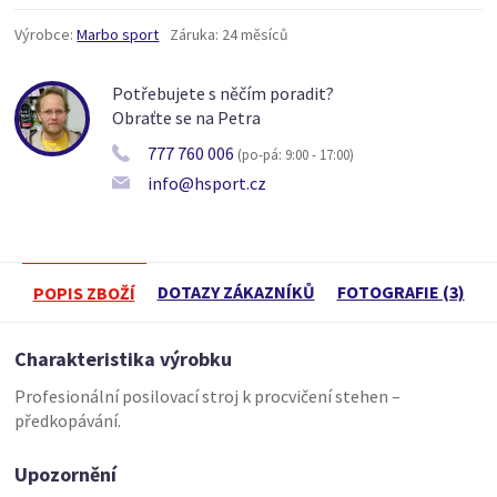
Výrobce:
Marbo sport
Záruka:
24 měsíců
Potřebujete s něčím poradit?
Obraťte se na Petra
777 760 006
(po-pá: 9:00 - 17:00)
info@hsport.cz
DOTAZY ZÁKAZNÍKŮ
FOTOGRAFIE (3)
POPIS ZBOŽÍ
Charakteristika výrobku
Profesionální posilovací stroj k procvičení stehen –
předkopávání.
Upozornění