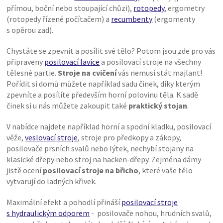
přímou, boční nebo stoupající chůzi),
rotopedy
, ergometry
(rotopedy řízené počítačem) a
recumbenty
(ergomenty
s opěrou zad).
Chystáte se zpevnit a posílit své tělo? Potom jsou zde pro vás
připraveny
posilovací lavice
a posilovací stroje na všechny
tělesné partie.
Stroje na cvičení
vás nemusí stát majlant!
Pořídit si domů můžete například sadu činek, díky kterým
zpevníte a posílíte především horní polovinu těla. K sadě
činek si u nás můžete zakoupit také
praktický stojan
.
V nabídce najdete například horní a spodní kladku, posilovací
věže,
veslovací stroje
, stroje pro předkopy a zákopy,
posilovače prsních svalů nebo lýtek, nechybí stojany na
klasické dřepy nebo stroj na hacken-dřepy. Zejména dámy
jistě ocení
posilovací stroje na břicho
, které vaše tělo
vytvarují do ladných křivek.
Maximální efekt a pohodlí přináší
posilovací stroje
s hydraulickým odporem
- posilovače nohou, hrudních svalů,