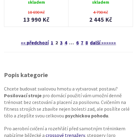
skladem
skladem
18 690 Kč
4 790 Kč
13 990 Kč
2 445 Kč
«« předchozí
1
2
3
4
…
6
7
8
další »»»»»»
Popis kategorie
Chcete budovat svalovou hmotu a vytvarovat postavu?
Posilovací stroje
pro domácí použití vám umožní denně
trénovat bez cestování a placení za posilovnu. Cvičením na
fitness strojích se zbavíte nejen bolesti zad, ale posílíte celé
tělo a zlepšíte svou celkovou
psychickou pohodu
.
Pro aerobní cvičení a rozehřátí před samotným tréninkem
nabízíme běžecké a
crossové trenažery
, steppery (pro