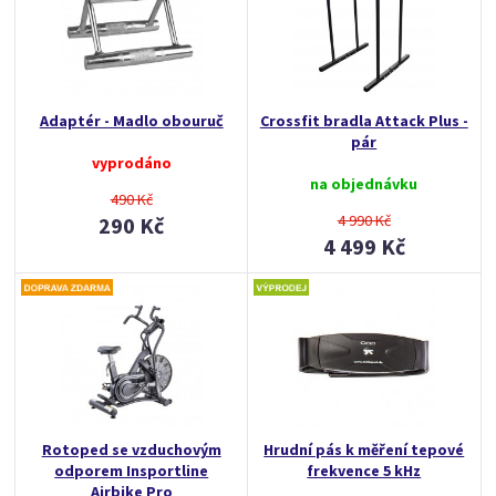
Adaptér - Madlo obouruč
Crossfit bradla Attack Plus -
pár
vyprodáno
na objednávku
490 Kč
4 990 Kč
290 Kč
4 499 Kč
Rotoped se vzduchovým
Hrudní pás k měření tepové
odporem Insportline
frekvence 5 kHz
Airbike Pro