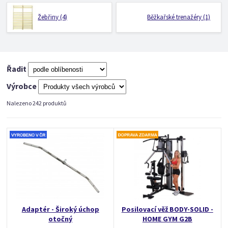
Žebřiny (4)
Běžkařské trenažéry (1)
Řadit
Výrobce
Nalezeno 242 produktů
Adaptér - Široký úchop
Posilovací věž BODY-SOLID -
otočný
HOME GYM G2B