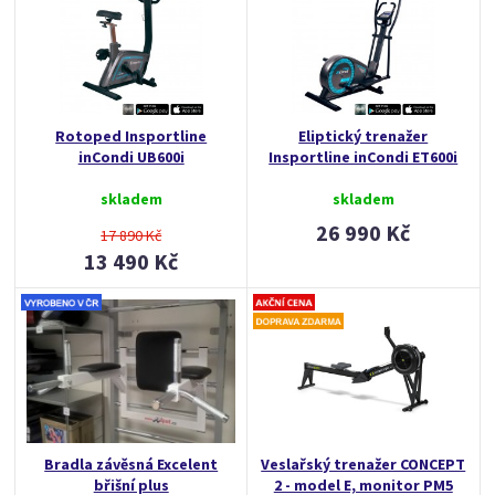
Rotoped Insportline
Eliptický trenažer
inCondi UB600i
Insportline inCondi ET600i
skladem
skladem
26 990 Kč
17 890 Kč
13 490 Kč
Bradla závěsná Excelent
Veslařský trenažer CONCEPT
břišní plus
2 - model E, monitor PM5