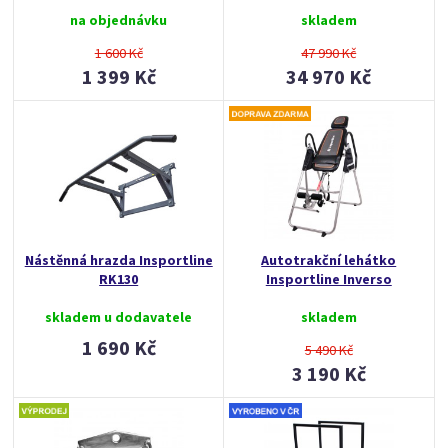
na objednávku
skladem
1 600 Kč
47 990 Kč
1 399 Kč
34 970 Kč
Nástěnná hrazda Insportline
Autotrakční lehátko
RK130
Insportline Inverso
skladem u dodavatele
skladem
1 690 Kč
5 490 Kč
3 190 Kč