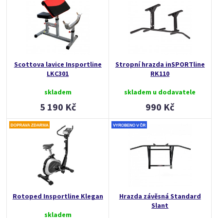
Scottova lavice Insportline
Stropní hrazda inSPORTline
LKC301
RK110
skladem
skladem u dodavatele
5 190 Kč
990 Kč
Rotoped Insportline Klegan
Hrazda závěsná Standard
Slant
skladem