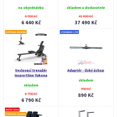
na objednávku
skladem u dodavatele
6 990 Kč
41 000 Kč
6 440 Kč
37 490 Kč
Veslovací trenažér
Adaptér - Úzký úchop
Insportline Yukona
skladem
skladem
990 Kč
8 790 Kč
890 Kč
6 790 Kč