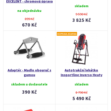
EXCELENT - chromová úprava
skladem
na objednávku
9 590 Kč
899 Kč
3 825 Kč
670 Kč
Adaptér - Madlo obouruč s
Autotrakční lehátko
gumou
Insportline Inverso Heaty
skladem u dodavatele
skladem
390 Kč
8 790 Kč
5 490 Kč