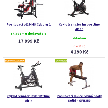
Posilovací věž HMS Cyborg 1
Cyklotrenažér Insportline
Alfan
skladem u dodavatele
skladem
17 999 Kč
6 490 Kč
4 290 Kč
Cyklotrenažer inSPORTline
Posilovací lavice rovná Body
Airin
Solid - GFB350