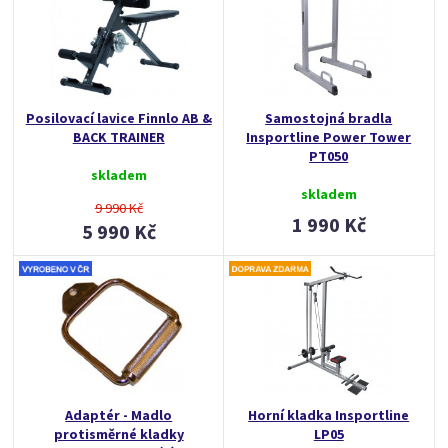
Posilovací lavice Finnlo AB &
Samostojná bradla
BACK TRAINER
Insportline Power Tower
PT050
skladem
skladem
9 990 Kč
1 990 Kč
5 990 Kč
Adaptér - Madlo
Horní kladka Insportline
protisměrné kladky
LP05