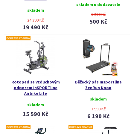
skladem u dodavatele
skladem
1 290 Kč
24 390 Kč
500 Kč
19 490 Kč
Rotoped se vzduchovým
Běžecký pás Insportline
odporem inSPORTline
ZenRun Noon
Airbike Lite
skladem
skladem
7 990 Kč
15 590 Kč
6 190 Kč