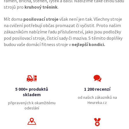
ramen, břicha, stehen, lýtek a další. Nabízíme také celou sadu
strojů pro
kruhový trénink
.
Mít doma
posilovací stroje
však není jen tak. Všechny stroje
na cvičení potřebují občas promazat či vyčistit. Proto našim
zákazníkům nabízíme řadu příslušenství, jako jsou podložky
pod posilovací stroje, čisticí sady či maziva. S těmito doplňky
budou vaše domácí fitness stroje v
nejlepší kondici.
5 000+ produktů
1 200 recenzí
skladem
od našich zákazníků na
Heureka.cz
připravených k okamžitému
odeslání