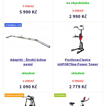
na objednávku
7 790 Kč
3 390 Kč
5 990 Kč
2 990 Kč
Adaptér - Široký úchop
Posilovací lavice
pevný
inSPORTline Power Tower
skladem
skladem
1 290 Kč
5 990 Kč
1 090 Kč
2 779 Kč