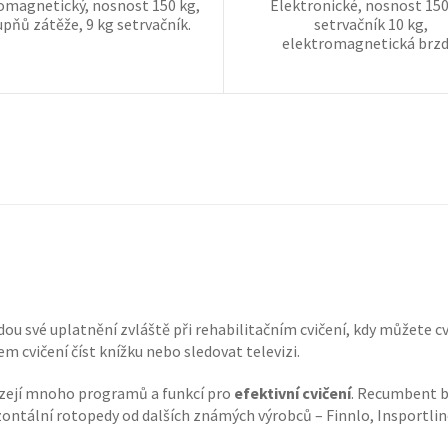
omagnetický, nosnost 150 kg,
Elektronické, nosnost 150
upňů zátěže, 9 kg setrvačník.
setrvačník 10 kg,
elektromagnetická brzd
dou své uplatnění zvláště při rehabilitačním cvičení, kdy můžete c
m cvičení číst knížku nebo sledovat televizi.
zejí mnoho programů a funkcí pro
efektivní cvičení
. Recumbent b
zontální rotopedy od dalších známých výrobců – Finnlo, Insportline