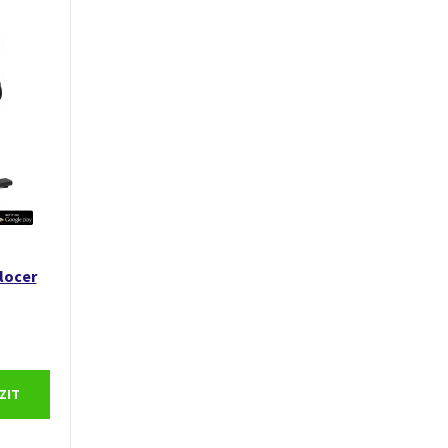
locer
ZIT