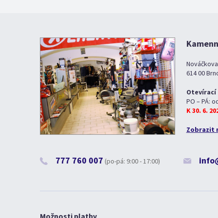
Kamenná
Nováčkova
614 00 Brn
Otevírací
PO – PÁ: o
K 30. 6. 2
Zobrazit 
777 760 007
info
(po-pá: 9:00 - 17:00)
Možnosti platby