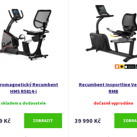
tromagnetický Recumbent
Recumbent Insportline Ve
HMS R5814-i
RMB
skladem u dodavatele
dočasně vyprodáno
9 Kč
39 990 Kč
ZOBRAZIT
ZOBRA