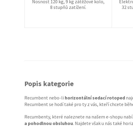
Nosnost 120 kg, 9 kg zátěžové kolo,
Elektr
8 stupňů zatížení.
32 st
Popis kategorie
Recumbent nebo-li
horizontální sedací rotoped
naj
Recumbent se hodí také pro ty z vás, kteří chcete běhe
Recumbenty, které naleznete na našem e-shopu nabí
a pohodlnou obsluhou
. Najdete však u nás také hori