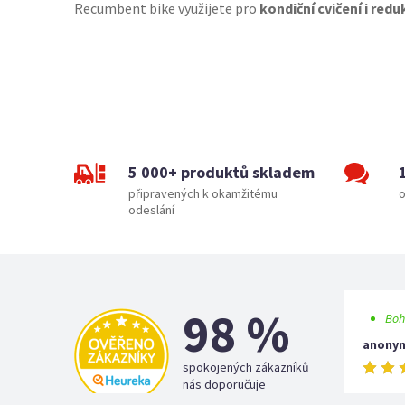
Recumbent bike využijete pro
kondiční cvičení i redu
5 000+ produktů skladem
připravených k okamžitému
o
odeslání
98 %
Boh
anony
spokojených zákazníků
nás doporučuje