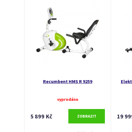
Recumbent HMS R 9259
Elek
vyprodáno
5 899 Kč
19 99
ZOBRAZIT