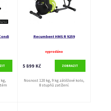
Condi
Recumbent HMS R 9259
vyprodáno
5 899 Kč
ZIT
ZOBRAZIT
 kg,
Nosnost 120 kg, 9 kg zátěžové kolo,
stém
8 stupňů zatížení.