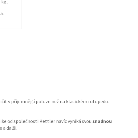
 kg,
a.
vičit v příjemnější poloze než na klasickém rotopedu.
ike od společnosti Kettler navíc vyniká svou
snadnou
 a další.