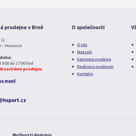
 prodejna v Brně
O společnosti
V
 11
O nás
o – Husovice
Magazín
 doba:
Kamenná prodejna
d 9:00 do 17:00 hod
Realizace posiloven
026 zavíráme prodejnu.
Kontakty
na mapě
@hsport.cz
Možnosti dopravy