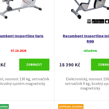
umbent Insportline Varis
Recumbent Insportline in
R60i
07.10.2026
skladem
 Kč
18 390 Kč
ZOBRAZIT
ZOBRA
í, nosnost 130 kg, setrvačník
Elektronický, nosnost 150
, brzdný systém magnetický.
setrvačník 9 kg, brzdný sy
magnetický.