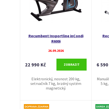
Recumbent Insportline inCondi
Rec
R600i
26.09.2026
22 990 Kč
6 590
ZOBRAZIT
Elektronický, nosnost 200 kg,
Manuáln
setrvačník 7 kg, brzdný systém
5 kg
magnetický.