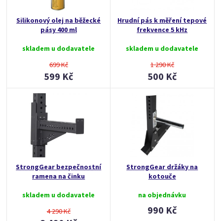
Silikonový olej na běžecké
Hrudní pás k měření tepové
pásy 400 ml
frekvence 5 kHz
skladem u dodavatele
skladem u dodavatele
699 Kč
1 290 Kč
599 Kč
500 Kč
StrongGear bezpečnostní
StrongGear držáky na
ramena na činku
kotouče
skladem u dodavatele
na objednávku
990 Kč
4 290 Kč