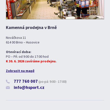
Kamenná prodejna v Brně
Nováčkova 11
614 00 Brno – Husovice
Otevírací doba:
PO – PÁ: od 9:00 do 17:00 hod
K 30. 6. 2026 zavíráme prodejnu.
Zobrazit na mapě
777 760 007
(po-pá: 9:00 - 17:00)
info@hsport.cz