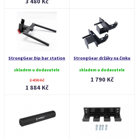
3 480 Kč
StrongGear Dip bar station
StrongGear držáky na činku
skladem u dodavatele
skladem u dodavatele
1 790 Kč
2 490 Kč
1 884 Kč