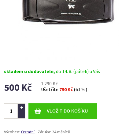
skladem u dodavatele,
do 14. 8. (pátek) u Vás
1 290 Kč
500 Kč
Ušetříte
790 Kč
(61 %)
Ks
+
-
Výrobce:
Ostatní
Záruka:
24 měsíců