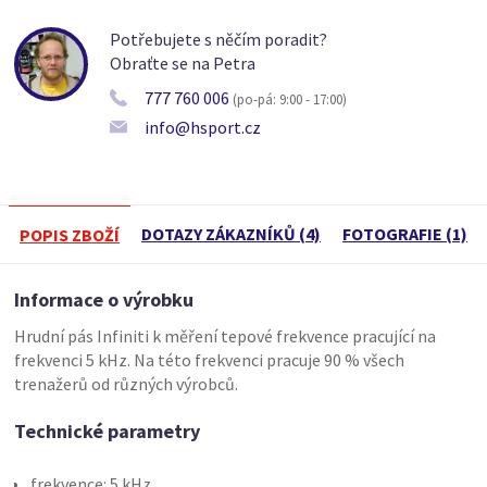
Potřebujete s něčím poradit?
Obraťte se na Petra
777 760 006
(po-pá: 9:00 - 17:00)
info@hsport.cz
DOTAZY ZÁKAZNÍKŮ (4)
FOTOGRAFIE (1)
POPIS ZBOŽÍ
Informace o výrobku
Hrudní pás Infiniti k měření tepové frekvence pracující na
frekvenci 5 kHz. Na této frekvenci pracuje 90 % všech
trenažerů od různých výrobců.
Technické parametry
frekvence: 5 kHz