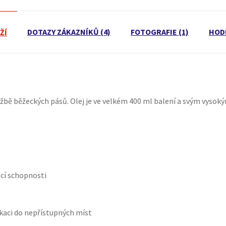
DOTAZY ZÁKAZNÍKŮ (4)
FOTOGRAFIE (1)
HOD
ŽÍ
žbě běžeckých pásů. Olej je ve velkém 400 ml balení a svým vysoký
cí schopnosti
kaci do nepřístupných míst