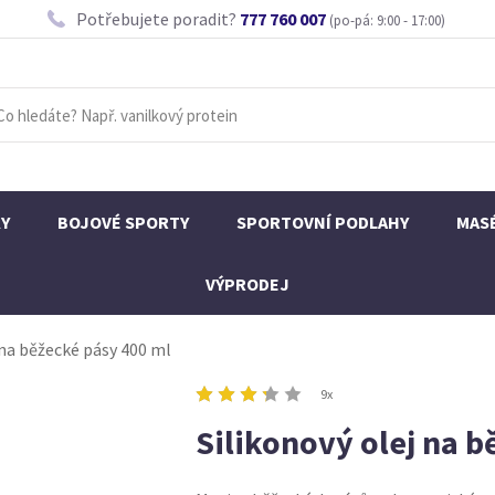
Potřebujete poradit?
777 760 007
(po-pá: 9:00 - 17:00)
KY
BOJOVÉ SPORTY
SPORTOVNÍ PODLAHY
MAS
VÝPRODEJ
 na běžecké pásy 400 ml
9x
Silikonový olej na b