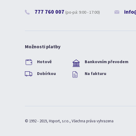
777 760 007
info
(po-pá: 9:00 - 17:00)
Možnosti platby
Hotově
Bankovním převodem
Dobírkou
Na fakturu
© 1992 - 2019, Hsport, s.r.o., Všechna práva vyhrazena