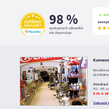
98 %
Boh
anony
spokojených zákazníků
nás doporučuje
Kamenná
Nováčkova
614 00 Brn
Otevírací
PO – PÁ: o
K 30. 6. 2
Zobrazit 