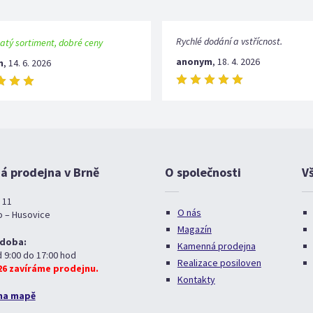
Rychlé dodání a vstřícnost.
atý sortiment, dobré ceny
anonym
,
18. 4. 2026
m
,
14. 6. 2026
 prodejna v Brně
O společnosti
V
 11
O nás
o – Husovice
Magazín
 doba:
Kamenná prodejna
d 9:00 do 17:00 hod
Realizace posiloven
026 zavíráme prodejnu.
Kontakty
na mapě