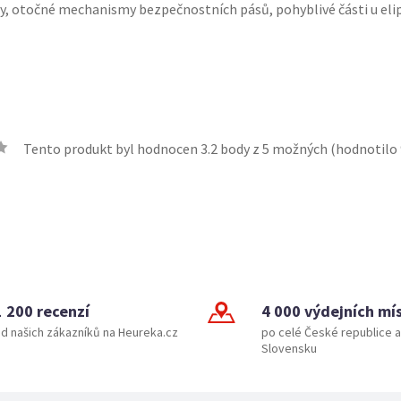
išty, otočné mechanismy bezpečnostních pásů, pohyblivé části u elip
Tento produkt byl hodnocen
3.2
body z 5 možných (hodnotilo
1 200 recenzí
4 000 výdejních mí
d našich zákazníků na Heureka.cz
po celé České republice a
Slovensku