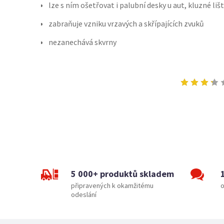
lze s ním ošetřovat i palubní desky u aut, kluzné l
zabraňuje vzniku vrzavých a skřípajících zvuků
nezanechává skvrny
5 000+ produktů skladem
připravených k okamžitému
o
odeslání