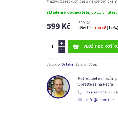
Mazivo běžeckých pásů v ekonomickém 
skladem u dodavatele,
do 11. 8. (úterý
699 Kč
599 Kč
Ušetříte
100 Kč
(14 %
Ks
+
-
Výrobce:
Ostatní
Balení:
400 ml
Potřebujete s něčím p
Obraťte se na Petra
777 760 006
(po-pá: 
info@hsport.cz