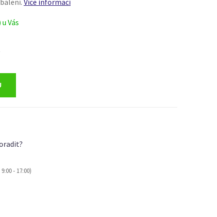
balení.
Více informací
) u Vás
)
oradit?
9:00 - 17:00)