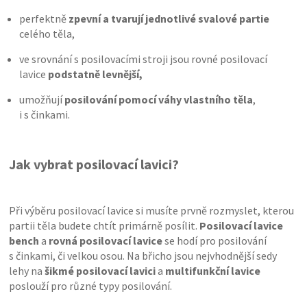
perfektně
zpevní a tvarují jednotlivé svalové partie
celého těla,
ve srovnání s posilovacími stroji jsou rovné posilovací
lavice
podstatně levnější,
umožňují
posilování pomocí váhy vlastního těla
,
i s činkami.
Jak vybrat posilovací lavici?
Při výběru posilovací lavice si musíte prvně rozmyslet, kterou
partii těla budete chtít primárně posílit.
Posilovací lavice
bench
a
rovná posilovací lavice
se hodí pro posilování
s činkami, či velkou osou. Na břicho jsou nejvhodnější sedy
lehy na
šikmé posilovací lavici
a
multifunkční lavice
poslouží pro různé typy posilování.