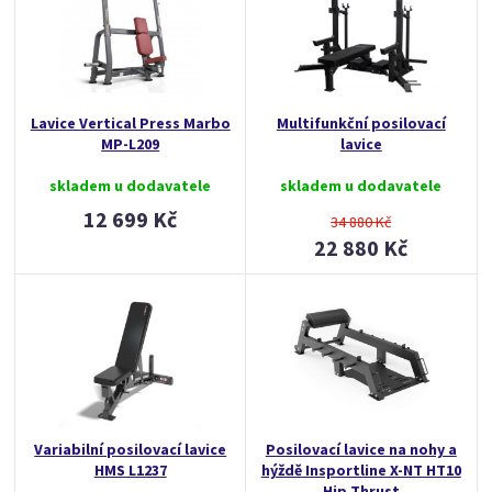
Lavice Vertical Press Marbo
Multifunkční posilovací
MP-L209
lavice
skladem u dodavatele
skladem u dodavatele
12 699 Kč
34 880 Kč
22 880 Kč
Variabilní posilovací lavice
Posilovací lavice na nohy a
HMS L1237
hýždě Insportline X-NT HT10
Hip Thrust