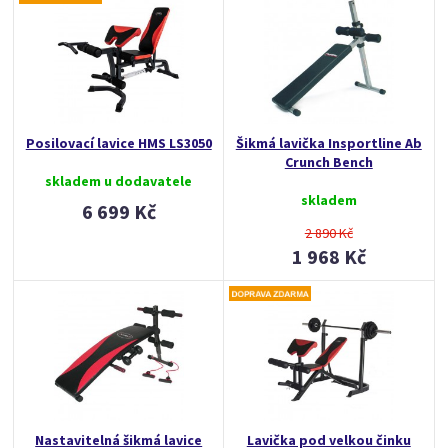
Posilovací lavice HMS LS3050
Šikmá lavička Insportline Ab
Crunch Bench
skladem u dodavatele
skladem
6 699 Kč
2 890 Kč
1 968 Kč
Nastavitelná šikmá lavice
Lavička pod velkou činku