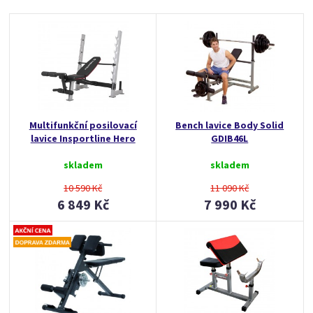
Multifunkční posilovací
Bench lavice Body Solid
lavice Insportline Hero
GDIB46L
skladem
skladem
10 590 Kč
11 090 Kč
6 849 Kč
7 990 Kč