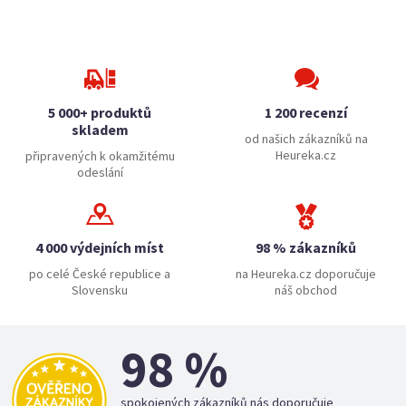
5 000+ produktů
1 200 recenzí
skladem
od našich zákazníků na
Heureka.cz
připravených k okamžitému
odeslání
4 000 výdejních míst
98 % zákazníků
po celé České republice a
na Heureka.cz doporučuje
Slovensku
náš obchod
98 %
spokojených zákazníků nás doporučuje