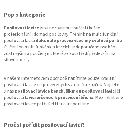
Popis kategorie
Posilovací lavice
jsou nezbytnou součástí každé
profesionální i domácí posilovny. Trénink na multifunkční
posilovací lavici
dokonale procvičí všechny svalové partie
.
Cvičení na multifunkčních lavicích je doporučeno osobám
zdatnějším a poučeným, které se soustředí především na
silové sporty.
V našem internetovém obchodě nabízíme pouze kvalitní
posilovací lavice od prověřených výrobců a značek. Najdete
u nás
posilovací lavice bench, šikmou posilovací lavici
či
posilovací
lavici určenou k procvičení břicha
. Mezi oblíbené
posilovací lavice patří Kettler a Insportline.
Proč si pořídit posilovací lavici?