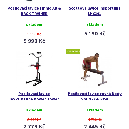
Posilovací lavice Finnlo AB &
Scottova lavice Insportline
BACK TRAINER
LKC301
skladem
skladem
5 190 Kč
9 990 Kč
5 990 Kč
Posilovací lavice
Posilovací lavice rovná Body
inSPORTline Power Tower
Solid - GFB350
skladem
skladem
5 990 Kč
4 790 Kč
2 779 Kč
2 445 Kč