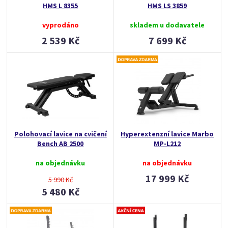
HMS L 8355
HMS LS 3859
vyprodáno
skladem u dodavatele
2 539 Kč
7 699 Kč
Polohovací lavice na cvičení
Hyperextenzní lavice Marbo
Bench AB 2500
MP-L212
na objednávku
na objednávku
17 999 Kč
5 990 Kč
5 480 Kč