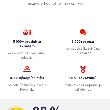
možných (hodnotilo
4
zákazníků).
5 000+ produktů
1 200 recenzí
skladem
od našich zákazníků na
Heureka.cz
připravených k okamžitému
odeslání
4 000 výdejních míst
98 % zákazníků
po celé České republice a
na Heureka.cz doporučuje
Slovensku
náš obchod