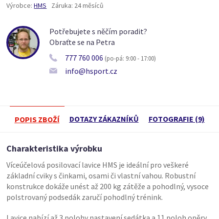
Výrobce:
HMS
Záruka:
24 měsíců
Potřebujete s něčím poradit?
Obraťte se na Petra
777 760 006
(po-pá: 9:00 - 17:00)
info@hsport.cz
DOTAZY ZÁKAZNÍKŮ
FOTOGRAFIE (9)
POPIS ZBOŽÍ
Charakteristika výrobku
Víceúčelová posilovací lavice HMS je ideální pro veškeré
základní cviky s činkami, osami či vlastní vahou. Robustní
konstrukce dokáže unést až 200 kg zátěže a pohodlný, vysoce
polstrovaný podsedák zaručí pohodlný trénink.
Lavice nabízí až 3 polohy nastavení sedátka a 11 poloh opěry