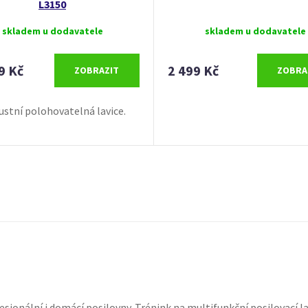
L3150
skladem u dodavatele
skladem u dodavatele
9 Kč
2 499 Kč
ZOBRAZIT
ZOBRA
stní polohovatelná lavice.
sionální i domácí posilovny. Trénink na multifunkční posilovací la