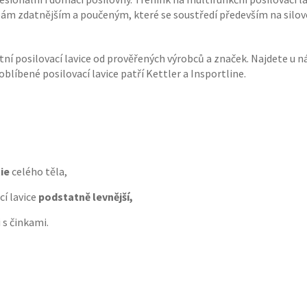
bám zdatnějším a poučeným, které se soustředí především na silov
í posilovací lavice od prověřených výrobců a značek. Najdete u n
 oblíbené posilovací lavice patří Kettler a Insportline.
tie
celého těla,
cí lavice
podstatně levnější,
 i s činkami.