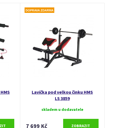
e HMS
Lavička pod velkou činku HMS
LS 3859
skladem u dodavatele
7 699 Kč
ZIT
ZOBRAZIT