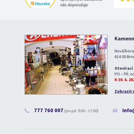
nás doporučuje
Kamenná
Nováčkova
614 00 Brn
Otevírací
PO – PÁ: o
K 30. 6. 2
Zobrazit 
777 760 007
info
(po-pá: 9:00 - 17:00)