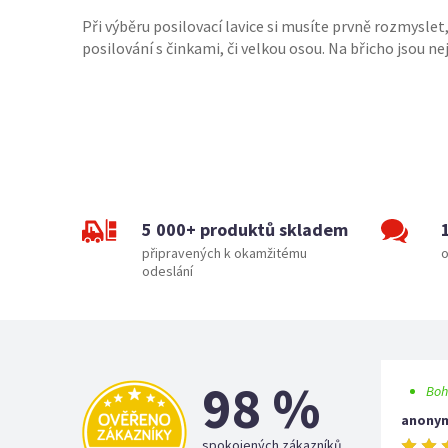
Při výběru posilovací lavice si musíte prvně rozmyslet,
posilování s činkami, či velkou osou. Na břicho jsou n
5 000+ produktů skladem
připravených k okamžitému
o
odeslání
98 %
Boh
anony
spokojených zákazníků