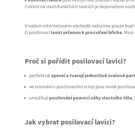
Cvičení na multifunkčních lavicích je doporučeno oso
V našem internetovém obchodě nabízíme pouze kvalitn
či posilovací
lavici určenou k procvičení břicha
. Mezi
Proč si pořídit posilovací lavici?
perfektně
zpevní a tvarují jednotlivé svalové par
ve srovnání s posilovacími stroji jsou rovné posilova
umožňují
posilování pomocí váhy vlastního těla
,
Jak vybrat posilovací lavici?