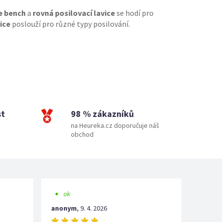
ce bench
a
rovná posilovací lavice
se hodí pro
ice
poslouží pro různé typy posilování.
st
98 % zákazníků
na Heureka.cz doporučuje náš
obchod
ok
anonym
,
9. 4. 2026