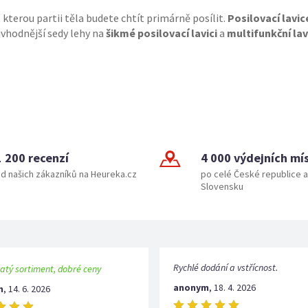
 kterou partii těla budete chtít primárně posílit.
Posilovací lavi
ejvhodnější sedy lehy na
šikmé posilovací lavici
a
multifunkční lav
1 200 recenzí
4 000 výdejních mí
d našich zákazníků na Heureka.cz
po celé České republice a
Slovensku
Rychlé dodání a vstřícnost.
atý sortiment, dobré ceny
anonym
,
18. 4. 2026
m
,
14. 6. 2026