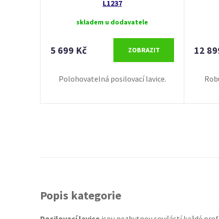
L1237
skladem u dodavatele
5 699 Kč
12 89
ZOBRAZIT
Polohovatelná posilovací lavice.
Robu
Popis kategorie
Posilovací lavice
jsou nezbytnou součástí každé profe