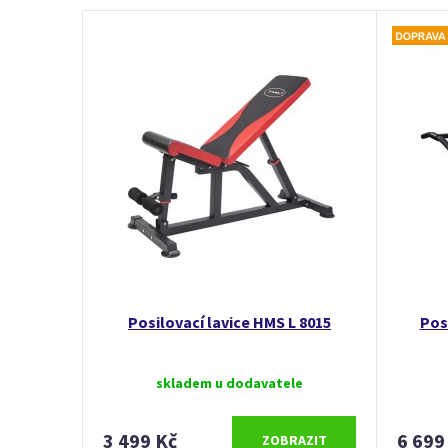
Posilovací lavice HMS L 8015
Pos
skladem u dodavatele
3 499 Kč
6 699
ZOBRAZIT