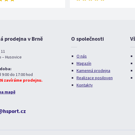
 prodejna v Brně
O společnosti
V
 11
O nás
o – Husovice
Magazín
 doba:
Kamenná prodejna
d 9:00 do 17:00 hod
Realizace posiloven
026 zavíráme prodejnu.
Kontakty
na mapě
@hsport.cz