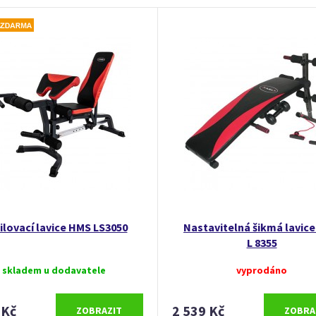
ilovací lavice HMS LS3050
Nastavitelná šikmá lavic
L 8355
skladem u dodavatele
vyprodáno
 Kč
2 539 Kč
ZOBRAZIT
ZOBRA