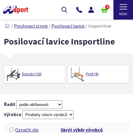
0
/
Posilovací stroje
/
Posilovací lavice
/
Insportline
Posilovací lavice Insportline
Domácí (16)
Profi (8)
Řadit
Výrobce
Označit vše
Skrýt výběr výrobců