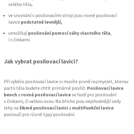
celého těla,
ve srovnání s posilovacími stroji jsou rovné posilovací
lavice
podstatně levnější,
umožňují
posilování pomocí váhy vlastního těla
,
i s činkami.
Jak vybrat posilovací lavici?
Při výběru posilovací lavice si musíte prvně rozmyslet, kterou
partii těla budete chtít primárně posílit.
Posilovací lavice
bench
a
rovná posilovací lavice
se hodí pro posilování
s činkami, či velkou osou. Na břicho jsou nejvhodnější sedy
lehy na
šikmé posilovací lavici
a
multifunkční lavice
poslouží pro různé typy posilování.