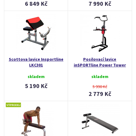
6 849 Kč
7 990 Kč
Scottova lavice Insportline
Posilovací lavice
LKC301
inSPORTline Power Tower
skladem
skladem
5 190 Kč
5 990 Kč
2 779 Kč