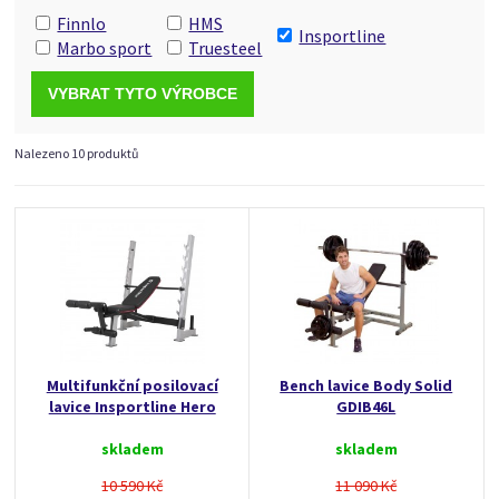
Finnlo
HMS
Insportline
Marbo sport
Truesteel
Nalezeno 10 produktů
Multifunkční posilovací
Bench lavice Body Solid
lavice Insportline Hero
GDIB46L
skladem
skladem
10 590 Kč
11 090 Kč