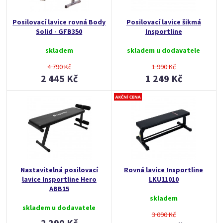
Posilovací lavice rovná Body
Posilovací lavice šikmá
Solid - GFB350
Insportline
skladem
skladem u dodavatele
4 790 Kč
1 990 Kč
2 445 Kč
1 249 Kč
Nastavitelná posilovací
Rovná lavice Insportline
lavice Insportline Hero
LKU11010
ABB15
skladem
skladem u dodavatele
3 090 Kč
2 290 Kč