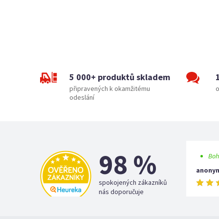
5 000+ produktů skladem
připravených k okamžitému
o
odeslání
98 %
Boh
anony
spokojených zákazníků
nás doporučuje