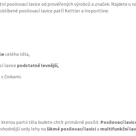
í posilovací lavice od prověřených výrobců a značek. Najdete u n
 oblíbené posilovací lavice patří Kettler a Insportline.
tie
celého těla,
cí lavice
podstatně levnější,
 i s činkami.
 kterou partii těla budete chtít primárně posílit.
Posilovací lavi
ejvhodnější sedy lehy na
šikmé posilovací lavici
a
multifunkční lav