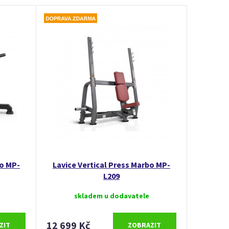
bo MP-
Lavice Vertical Press Marbo MP-
L209
skladem u dodavatele
12 699 Kč
ZIT
ZOBRAZIT