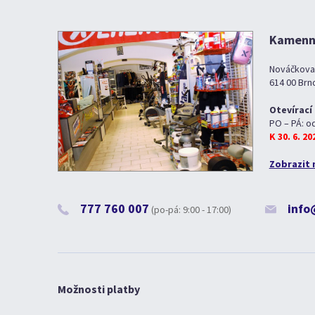
Kamenná
Nováčkova
614 00 Brn
Otevírací
PO – PÁ: o
K 30. 6. 2
Zobrazit 
777 760 007
info
(po-pá: 9:00 - 17:00)
Možnosti platby