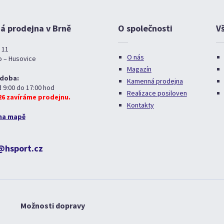
 prodejna v Brně
O společnosti
V
 11
O nás
o – Husovice
Magazín
 doba:
Kamenná prodejna
d 9:00 do 17:00 hod
Realizace posiloven
026 zavíráme prodejnu.
Kontakty
na mapě
@hsport.cz
Možnosti dopravy