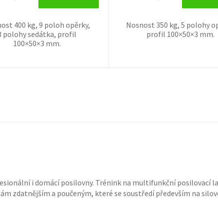
ost 400 kg, 9 poloh opěrky,
Nosnost 350 kg, 5 polohy o
3 polohy sedátka, profil
profil 100×50×3 mm.
100×50×3 mm.
sionální i domácí posilovny. Trénink na multifunkční posilovací la
bám zdatnějším a poučeným, které se soustředí především na silov