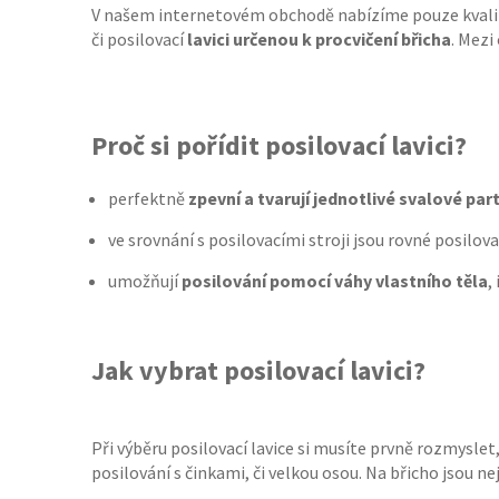
V našem internetovém obchodě nabízíme pouze kvalitn
či posilovací
lavici určenou k procvičení břicha
. Mezi
Proč si pořídit posilovací lavici?
perfektně
zpevní a tvarují jednotlivé svalové par
ve srovnání s posilovacími stroji jsou rovné posilova
umožňují
posilování pomocí váhy vlastního těla
,
Jak vybrat posilovací lavici?
Při výběru posilovací lavice si musíte prvně rozmyslet,
posilování s činkami, či velkou osou. Na břicho jsou n