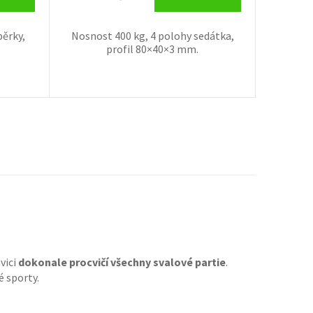
pěrky,
Nosnost 400 kg, 4 polohy sedátka,
profil 80×40×3 mm.
vici
dokonale procvičí všechny svalové partie
.
é sporty.