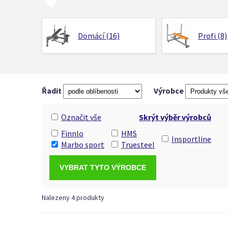
Domácí (16)
Profi (8)
Řadit
Výrobce
Označit vše
Skrýt výběr výrobců
Finnlo
HMS
Insportline
Marbo sport
Truesteel
Nalezeny 4 produkty