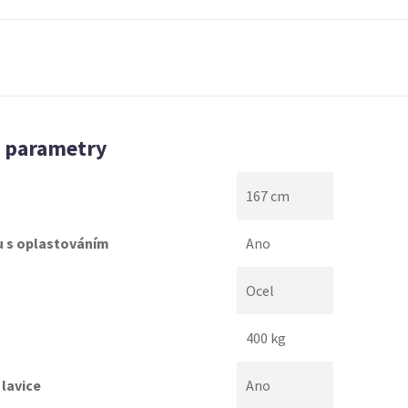
é parametry
167 cm
u s oplastováním
Ano
Ocel
400 kg
lavice
Ano