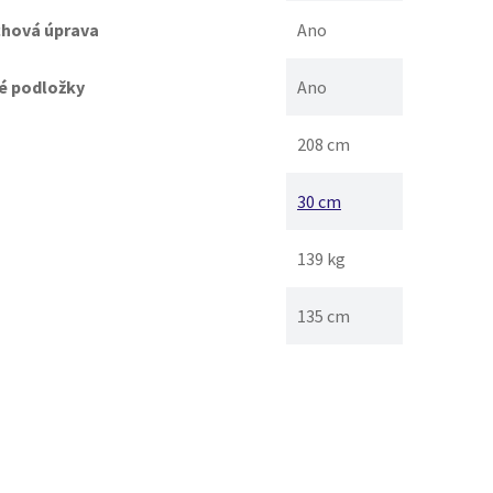
chová úprava
Ano
é podložky
Ano
208 cm
30 cm
139 kg
135 cm