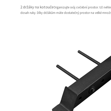
2 držáky na kotouče
Organizujte svůj cvičební prostor. Už nehl
dosah ruky. Díky držákům máte dostatečný prostor na velké množs