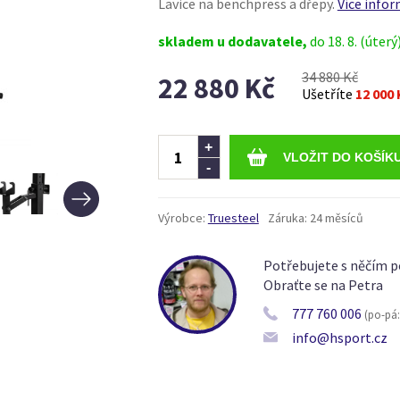
Lavice na benchpress a dřepy.
Více infor
skladem u dodavatele,
do 18. 8. (úterý
34 880 Kč
22 880 Kč
Ušetříte
12 000 
Ks
+
-
Výrobce:
Truesteel
Záruka:
24 měsíců
Potřebujete s něčím p
Obraťte se na Petra
777 760 006
(po-pá: 
info@hsport.cz