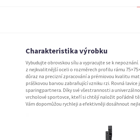
Charakteristika výrobku
Vybudujte obrovskou sílu a vypracujte se k nepoznání
z nejkvalitnější oceli o rozměrech profilu rámu 75×75
důraz na precizní zpracování a prémiovou kvalitu mat
práškovou barvou zabraňující vzniku rzi. Rovná lavice
sparingpartnera. Díky své všestrannosti a univerzálnos
vrcholové sportovce, kteří si chtějí naložit pořádně t
Vám dopomůžou rychleji a efektivněji dosáhnout nejl