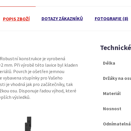
DOTAZY ZÁKAZNÍKŮ
FOTOGRAFIE (8)
POPIS ZBOŽÍ
Technick
. Robustní konstrukce je vyrobená
Délka
×2 mm. Při výrobě této lavice byl kladen
eriálů. Povrch je ošetřen jemnou
 je vybavena stupínky pro Vašeho
Držáky na os
ti je vhodná jak pro začátečníky, tak
ěžkou osu. Disponuje řadou výhod, které
Materiál
epších výsledků.
Nosnost
Odnímatelná 