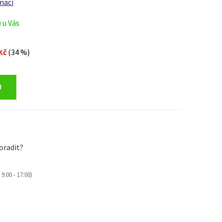
mací
) u Vás
Kč
(34 %)
oradit?
9:00 - 17:00)