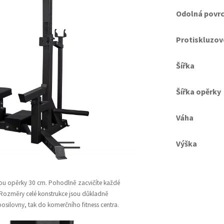
Odolná povr
Protiskluzov
Šířka
Šířka opěrky
Váha
Výška
kou opěrky 30 cm. Pohodlně zacvičíte každé
Rozměry celé konstrukce jsou důkladně
posilovny, tak do komerčního fitness centra.