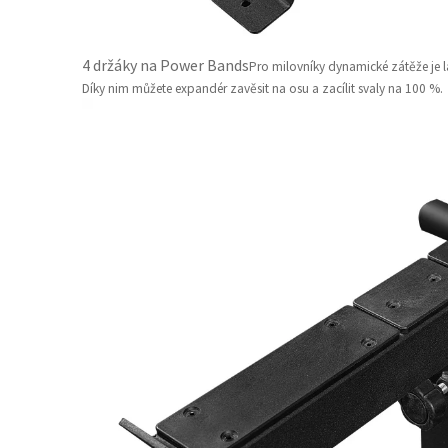
4 držáky na Power Bands
Pro milovníky dynamické zátěže je 
Díky nim můžete expandér zavěsit na osu a zacílit svaly na 100 %.