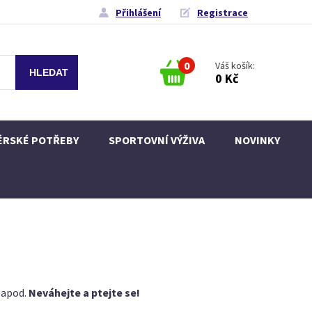
Přihlášení
Registrace
0
Váš košík:
0 Kč
ÉRSKÉ POTŘEBY
SPORTOVNÍ VÝŽIVA
NOVINKY
e apod.
Neváhejte a ptejte se!