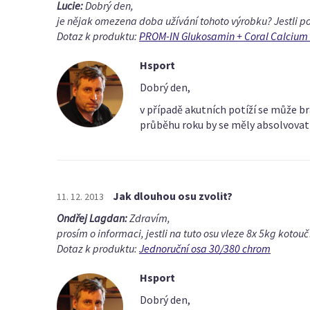
Lucie:
Dobrý den,
je nějak omezena doba užívání tohoto výrobku? Jestli p
Dotaz k produktu:
PROM-IN Glukosamin + Coral Calcium 
Hsport
Dobrý den,
v případě akutních potíží se může br
průběhu roku by se měly absolvovat 
Jak dlouhou osu zvolit?
11. 12. 2013
Ondřej Lagdan:
Zdravím,
prosím o informaci, jestli na tuto osu vleze 8x 5kg koto
Dotaz k produktu:
Jednoruční osa 30/380 chrom
Hsport
Dobrý den,