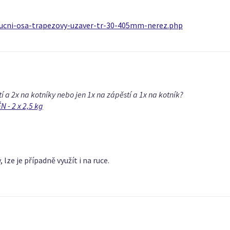
rucni-osa-trapezovy-uzaver-tr-30-405mm-nerez.php
í a 2x na kotníky nebo jen 1x na zápěstí a 1x na kotník?
 - 2 x 2,5 kg
 lze je případně využít i na ruce.