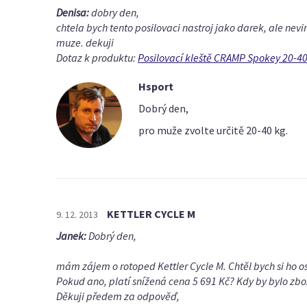
Denisa:
dobry den,
chtela bych tento posilovaci nastroj jako darek, ale nev
muze. dekuji
Dotaz k produktu:
Posilovací kleště CRAMP Spokey 20-4
Hsport
Dobrý den,
pro muže zvolte určitě 20-40 kg.
KETTLER CYCLE M
9. 12. 2013
Janek:
Dobrý den,
mám zájem o rotoped Kettler Cycle M. Chtěl bych si ho 
Pokud ano, platí snížená cena 5 691 Kč? Kdy by bylo zbo
Děkuji předem za odpověď,