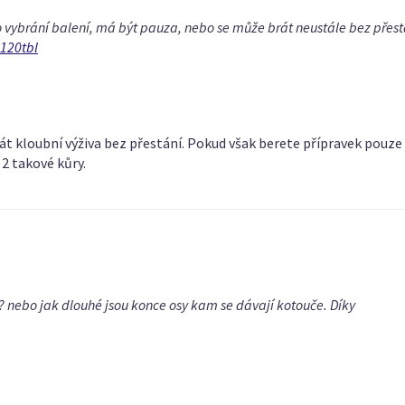
o vybrání balení, má být pauza, nebo se může brát neustále bez přes
120tbl
át kloubní výživa bez přestání. Pokud však berete přípravek pouze 
2 takové kůry.
uč? nebo jak dlouhé jsou konce osy kam se dávají kotouče. Díky