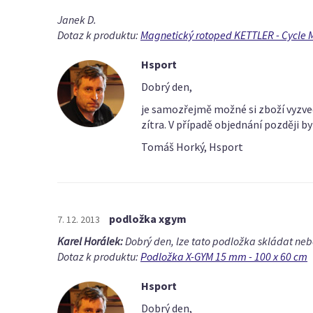
Janek D.
Dotaz k produktu:
Magnetický rotoped KETTLER - Cycle M
Hsport
Dobrý den,
je samozřejmě možné si zboží vyzvedn
zítra. V případě objednání později by
Tomáš Horký, Hsport
podložka xgym
7. 12. 2013
Karel Horálek:
Dobrý den, lze tato podložka skládat nebo
Dotaz k produktu:
Podložka X-GYM 15 mm - 100 x 60 cm
Hsport
Dobrý den,