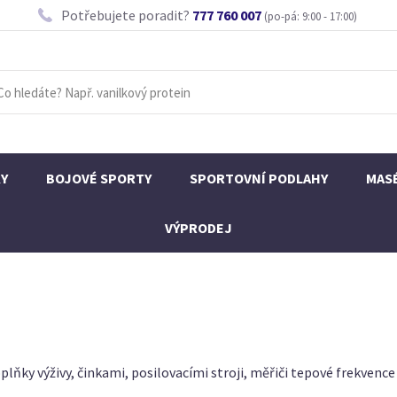
Potřebujete poradit?
777 760 007
(po-pá: 9:00 - 17:00)
KY
BOJOVÉ SPORTY
SPORTOVNÍ PODLAHY
MAS
VÝPRODEJ
plňky výživy, činkami, posilovacími stroji, měřiči tepové frekvenc