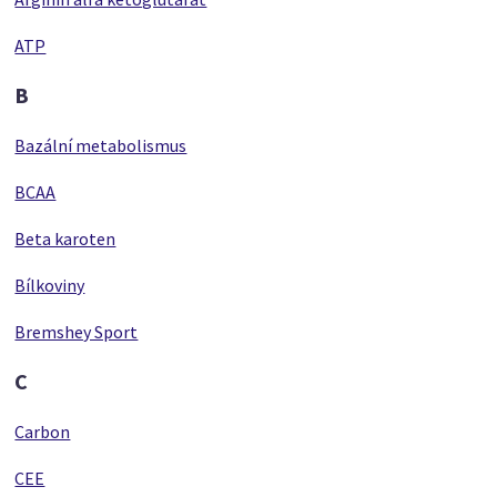
ATP
B
Bazální metabolismus
BCAA
Beta karoten
Bílkoviny
Bremshey Sport
C
Carbon
CEE