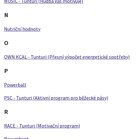
MUSIC - Tunturi (Hudba Vás motivuje)
N
Nutriční hodnoty
O
OWN KCAL - Tunturi (Přesný výpočet energetické spotřeby)
P
Powerball
PSC - Tunturi (Aktivní program pro běžecké pásy)
R
RACE - Tunturi (Motivační program)
Recumbent