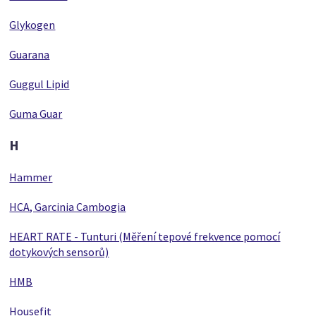
Glykogen
Guarana
Guggul Lipid
Guma Guar
H
Hammer
HCA, Garcinia Cambogia
HEART RATE - Tunturi (Měření tepové frekvence pomocí
dotykových sensorů)
HMB
Housefit