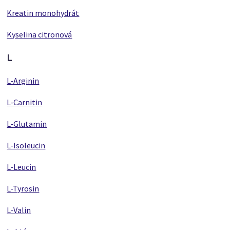
Kreatin monohydrát
Kyselina citronová
L
L-Arginin
L-Carnitin
L-Glutamin
L-Isoleucin
L-Leucin
L-Tyrosin
L-Valin