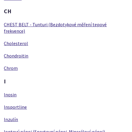
CH
CHEST BELT - Tunturi (Bezdotykové měření tepové
frekvence)
Cholesterol
Chondroitin
Chrom
I
Inosin
Insportline
Inzulín
Iontový nápoj (Sportovní nápoj, Minerálový nápoj)