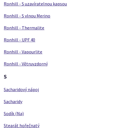
Ronhill - S uzavíratelnou kapsou
Ronhill - S vlnou Merino
Ronhill - Thermalite
Ronhill - UPF 40
Ronhill - Vapourlite
Ronhill - Větruvzdorný
S
Sacharidový nápoj
Sacharidy
Sodík (Na)
Stearát hořečnatý