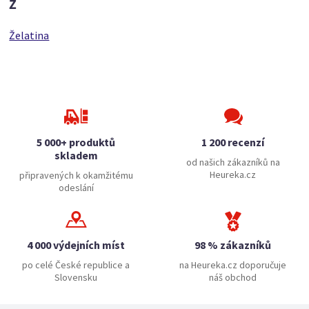
Ž
Želatina
5 000+ produktů
1 200 recenzí
skladem
od našich zákazníků na
Heureka.cz
připravených k okamžitému
odeslání
4 000 výdejních míst
98 % zákazníků
po celé České republice a
na Heureka.cz doporučuje
Slovensku
náš obchod