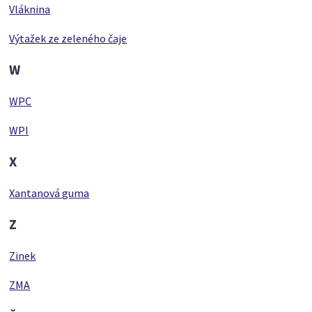
Vláknina
Výtažek ze zeleného čaje
W
WPC
WPI
X
Xantanová guma
Z
Zinek
ZMA