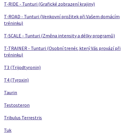
T-RIDE - Tunturi (Grafické zobrazení krajiny)
T-ROAD - Tunturi (Venkovní prožitek při Vašem domácím
tréninku)
T-SCALE - Tunturi (Změna intensity a délky programů)
T-TRAINER - Tunturi (Osobní trenér, který Vás provází při
tréninku)
T3 (Trijodtyronin)
T4 (Tyroxin)
Taurin
Testosteron
Tribulus Terrestris
Tuk