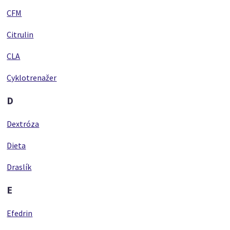
CFM
Citrulin
CLA
Cyklotrenažer
D
Dextróza
Dieta
Draslík
E
Efedrin