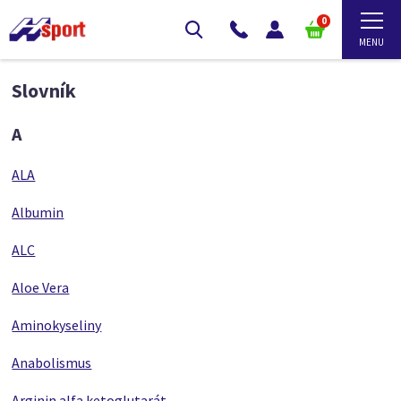
0
Slovník
A
ALA
Albumin
ALC
Aloe Vera
Aminokyseliny
Anabolismus
Arginin alfa ketoglutarát