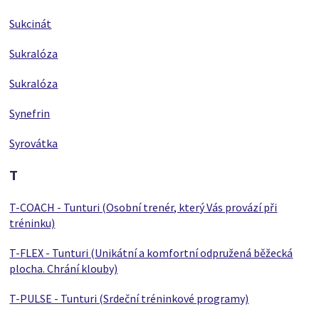
Sukcinát
Sukralóza
Sukralóza
Synefrin
Syrovátka
T
T-COACH - Tunturi (Osobní trenér, který Vás provází při
tréninku)
T-FLEX - Tunturi (Unikátní a komfortní odpružená běžecká
plocha. Chrání klouby)
T-PULSE - Tunturi (Srdeční tréninkové programy)