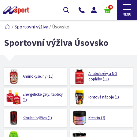
0
/
Sportovní výživa
/
Úsovsko
Sportovní výživa Úsovsko
Anabolizéry a NO
Aminokyseliny (15)
doplňky (11)
Energetické gely, tablety
Iontové nápoje (1)
(1)
Kloubní výživa (1)
Kreatin (3)