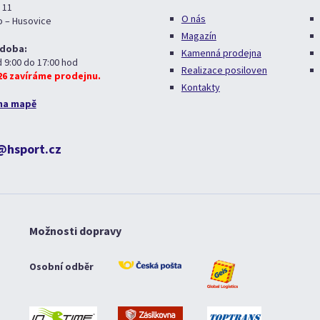
 11
O nás
o – Husovice
Magazín
 doba:
Kamenná prodejna
d 9:00 do 17:00 hod
Realizace posiloven
026 zavíráme prodejnu.
Kontakty
na mapě
@hsport.cz
Možnosti dopravy
Osobní odběr