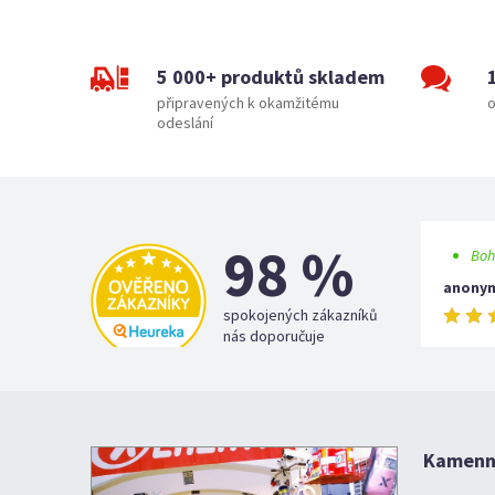
5 000+ produktů skladem
připravených k okamžitému
o
odeslání
98 %
Boh
anony
spokojených zákazníků
nás doporučuje
Kamenná