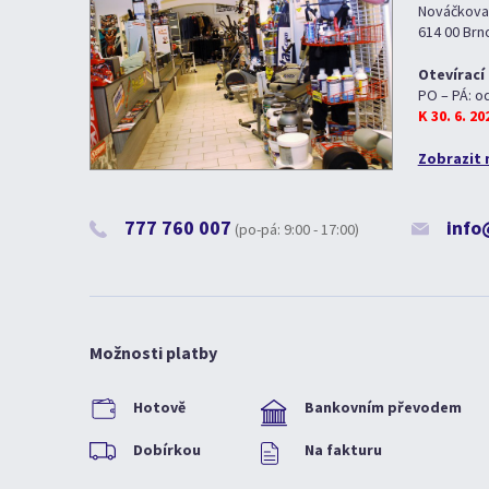
Nováčkova
614 00 Brn
Otevírací
PO – PÁ: o
K 30. 6. 2
Zobrazit 
777 760 007
info
(po-pá: 9:00 - 17:00)
Možnosti platby
Hotově
Bankovním převodem
Dobírkou
Na fakturu