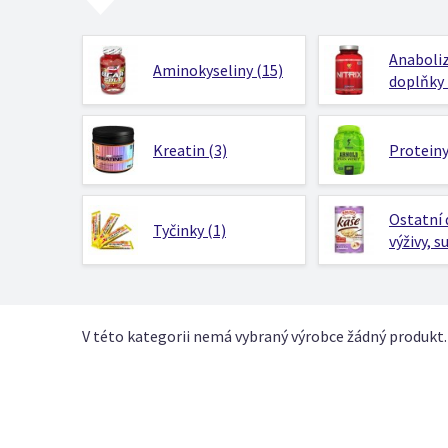
Anaboliz
Aminokyseliny (15)
doplňky 
Kreatin (3)
Proteiny
Ostatní
Tyčinky (1)
výživy, s
V této kategorii nemá vybraný výrobce žádný produkt.