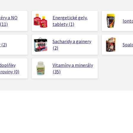
éry a NO
Energetické gely,
Ionto
(11)
tablety (1)
Sacharidy a gainery
 (2)
Spalo
(2)
 doplňky
Vitamíny a minerály
uroviny (0)
(35)