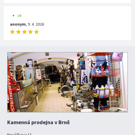
ok
anonym
,
9. 4. 2026
Kamenná prodejna v Brně
Nováčkova 11