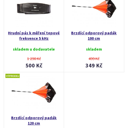
Hrudní pás k měření tepové
Brzdící odporový padák
frekvence 5 kHz
100 cm
skladem u dodavatele
skladem
1 290 Kč
499 Kč
500 Kč
349 Kč
Brzdící odporový padák
120 cm