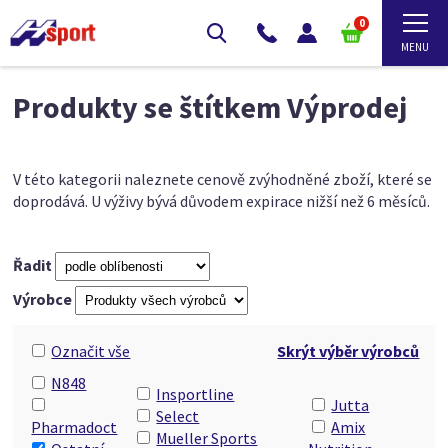
0
Produkty se štítkem Výprodej
V této kategorii naleznete cenově zvýhodněné zboží, které se
doprodává. U výživy bývá důvodem expirace nižší než 6 měsíců.
Řadit
Výrobce
Označit vše
Skrýt výběr výrobců
N848
Insportline
Jutta
Select
Pharmadoct
Amix
Mueller Sports