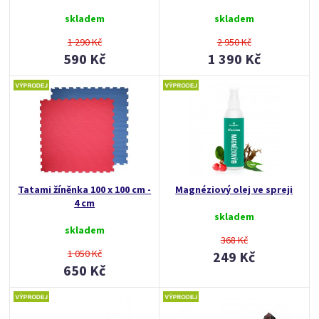
skladem
skladem
1 290 Kč
2 950 Kč
590 Kč
1 390 Kč
Tatami žíněnka 100 x 100 cm -
Magnéziový olej ve spreji
4 cm
skladem
skladem
368 Kč
1 050 Kč
249 Kč
650 Kč