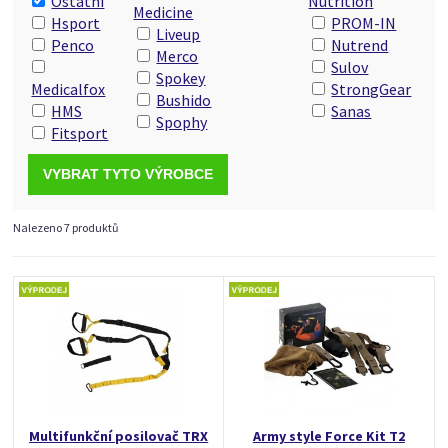
Ostatní
Nutrition
Medicine
Hsport
PROM-IN
Liveup
Penco
Nutrend
Merco
Sulov
Spokey
Medicalfox
StrongGear
Bushido
HMS
Sanas
Spophy
Fitsport
Nalezeno 7 produktů
Multifunkční posilovač TRX
Army style Force Kit T2