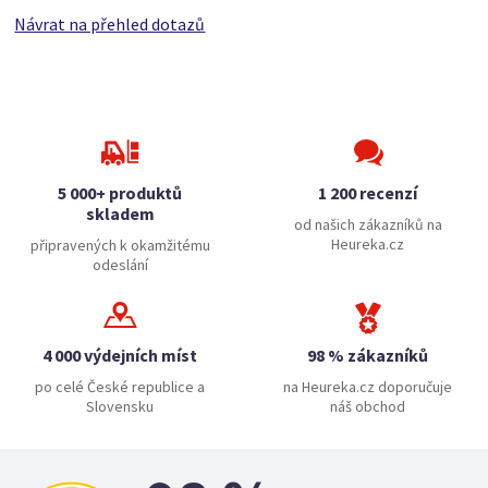
Návrat na přehled dotazů
5 000+ produktů
1 200 recenzí
skladem
od našich zákazníků na
Heureka.cz
připravených k okamžitému
odeslání
4 000 výdejních míst
98 % zákazníků
po celé České republice a
na Heureka.cz doporučuje
Slovensku
náš obchod