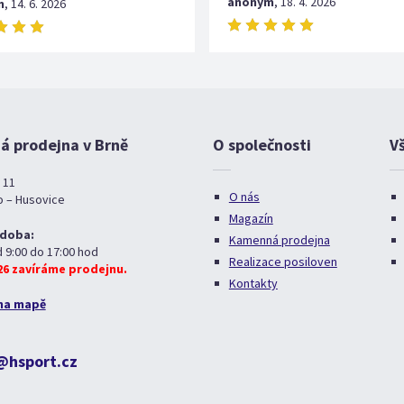
anonym
,
18. 4. 2026
m
,
14. 6. 2026
 prodejna v Brně
O společnosti
V
 11
O nás
o – Husovice
Magazín
 doba:
Kamenná prodejna
d 9:00 do 17:00 hod
Realizace posiloven
026 zavíráme prodejnu.
Kontakty
na mapě
@hsport.cz