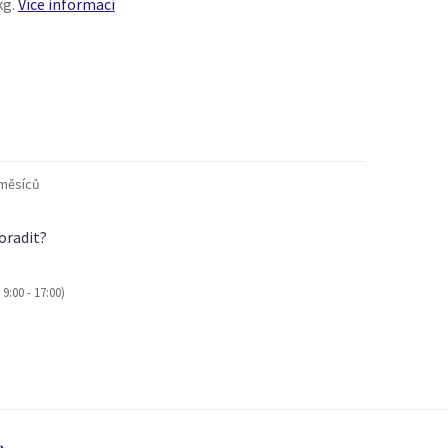
kg.
Více informací
měsíců
oradit?
9:00 - 17:00)