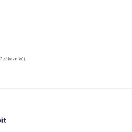
7
zákazníků).
it