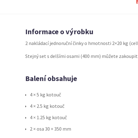
Informace o výrobku
2 nakládací jednoruční činky o hmotnosti 2×20 kg (cel
Stejný set s delšími osami (400 mm) můžete zakoupi
Balení obsahuje
4 × 5 kg kotouč
4 × 2.5 kg kotouč
4 × 1.25 kg kotouč
2 × osa 30 × 350 mm