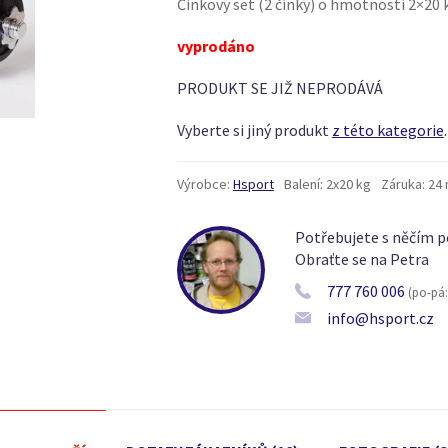
Činkový set (2 činky) o hmotnosti 2×20 
vyprodáno
PRODUKT SE JIŽ NEPRODÁVÁ
Vyberte si jiný produkt
z této kategorie
.
Výrobce:
Hsport
Balení:
2x20 kg
Záruka:
24 
Potřebujete s něčím p
Obraťte se na Petra
777 760 006
(po-pá: 
info@hsport.cz