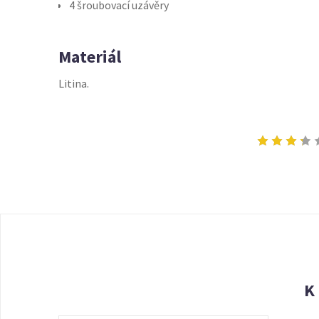
4 šroubovací uzávěry
Materiál
Litina.
K