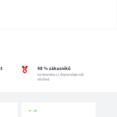
st
98 % zákazníků
na Heureka.cz doporučuje náš
obchod
ok