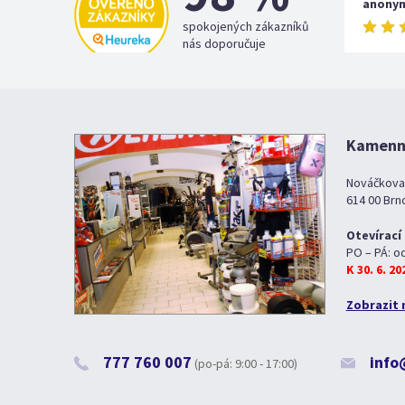
anony
spokojených zákazníků
nás doporučuje
Kamenná
Nováčkova
614 00 Brn
Otevírací
PO – PÁ: o
K 30. 6. 2
Zobrazit 
777 760 007
info
(po-pá: 9:00 - 17:00)