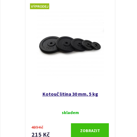
Kotouč litina 30 mm, 5 kg
skladem
489 Kč
ZOBRAZIT
215 Kč