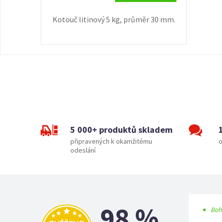
Kotouč litinový 5 kg, průměr 30 mm.
5 000+ produktů skladem
připravených k okamžitému
o
odeslání
98 %
Boh