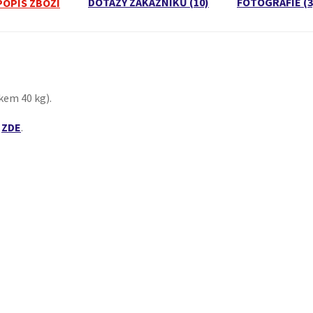
DOTAZY ZÁKAZNÍKŮ (10)
FOTOGRAFIE (3
POPIS ZBOŽÍ
kem 40 kg).
t
ZDE
.