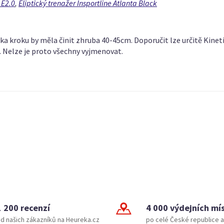
 E2.0
,
Eliptický trenažer Insportline Atlanta Black
lka kroku by měla činit zhruba 40-45cm. Doporučit lze určitě Kineti
 Nelze je proto všechny vyjmenovat.
1 200 recenzí
4 000 výdejních mí
d našich zákazníků na Heureka.cz
po celé České republice a