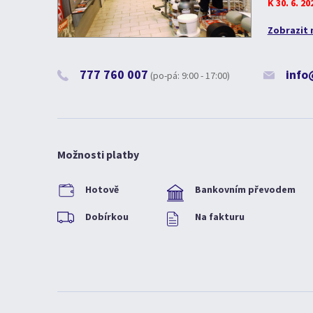
K 30. 6. 2
Zobrazit 
777 760 007
info
(po-pá: 9:00 - 17:00)
Možnosti platby
Hotově
Bankovním převodem
Dobírkou
Na fakturu