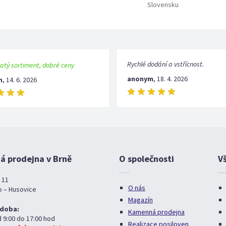
Slovensku
Rychlé dodání a vstřícnost.
atý sortiment, dobré ceny
anonym
,
18. 4. 2026
m
,
14. 6. 2026
 prodejna v Brně
O společnosti
V
 11
O nás
o – Husovice
Magazín
 doba:
Kamenná prodejna
d 9:00 do 17:00 hod
Realizace posiloven