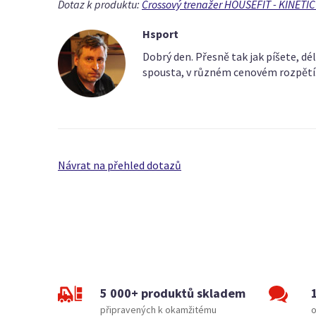
Dotaz k produktu:
Crossový trenažer HOUSEFIT - KINETIC
Hsport
Dobrý den. Přesně tak jak píšete, dé
spousta, v různém cenovém rozpětí.
Návrat na přehled dotazů
5 000+ produktů skladem
připravených k okamžitému
o