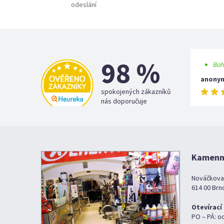
odeslání
98 %
Boh
anony
spokojených zákazníků
nás doporučuje
Kamenná
Nováčkova
614 00 Brn
Otevírací
PO – PÁ: o