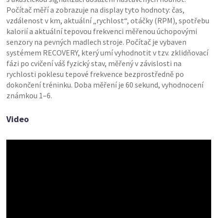
Počítač měří a zobrazuje na display tyto hodnoty: čas,
vzdálenost v km, aktuální „rychlost“, otáčky (RPM), spotřebu
kalorií a aktuální tepovou frekvenci měřenou úchopovými
senzory na pevných madlech stroje. Počítač je vybaven
systémem RECOVERY, který umí vyhodnotit v tzv. zklidňovací
fázi po cvičení váš fyzický stav, měřený v závislosti na
rychlosti poklesu tepové frekvence bezprostředně po
dokončení tréninku. Doba měření je 60 sekund, vyhodnocení
známkou 1–6.
Video