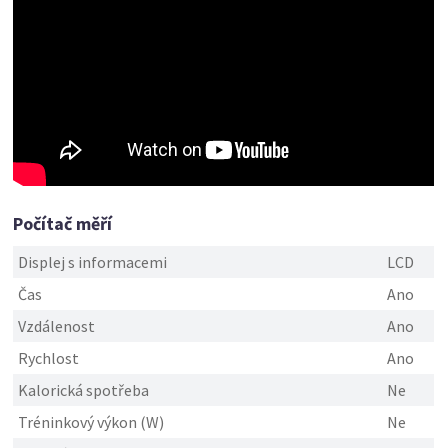
Počítač měří
Displej s informacemi
LCD
Čas
Ano
Vzdálenost
Ano
Rychlost
Ano
Kalorická spotřeba
Ne
Tréninkový výkon (W)
Ne