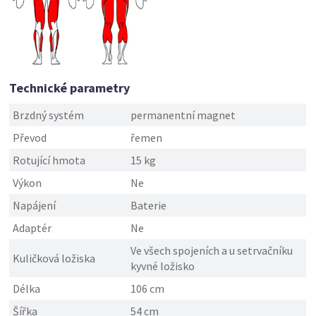
Technické parametry
Brzdný systém
permanentní magnet
Převod
řemen
Rotující hmota
15 kg
Výkon
Ne
Napájení
Baterie
Adaptér
Ne
Ve všech spojeních a u setrvačníku
Kuličková ložiska
kyvné ložisko
Délka
106 cm
Šířka
54 cm