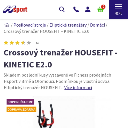
0
/
Posilovací stroje
/
Eliptické trenažéry
/
Domácí
/
Crossový trenažer HOUSEFIT - KINETIC E2.0
6x
Crossový trenažer HOUSEFIT -
KINETIC E2.0
Skladem poslední kusy vystavené ve Fitness prodejnách
Hsport v Brně a Olomouci. Podmínkou je vlastní odvoz.
Elliptický trenažér HOUSEFIT...
Více informací