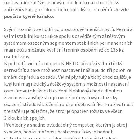
nastavením zátěže, je novým modelem na trhu fitness
zařízení v kategorii domácích eliptických trenažérů.
Je zde
použito kyvné ložisko.
Svými rozměry se hodí i do prostorově menších bytů. Pevná a
velmi stabilní konstrukce spolu s osvědčeným zátěžovým
systémem osazeným segmentem stabilních permanentních
magnetů umožňuje kvalitní trénink osobám až do 135 kg
osobní váhy.
K pohodlí cvičení u modelu KINETIC přispívá velmi těžký
setrvačník a také možnost nastavení nášlapu do tří poloh ve
směru dopředu a dozadu . Velmi plynulý a tichý chod zajišťuje
kvalitní magnetický zátěžový systém s možností nastavení
osmi úrovní obtížnosti cvičení. Nehlučný chod a dlouhou
životnost zajišťuje stroji rovněž průmyslovými ložisky
osazené středové složení a uložení setrvačníku. Pro životnost
trenažéru je důležité, že stroj je opatřen ložisky ve všech
3 kloubních spojích.
Přehledný a snadno ovladatelný computer, kterým je stroj
vybaven, nabízí možnost nastavení cílových hodnot
s akustickou signalizací dosažení nastavených hodnot.