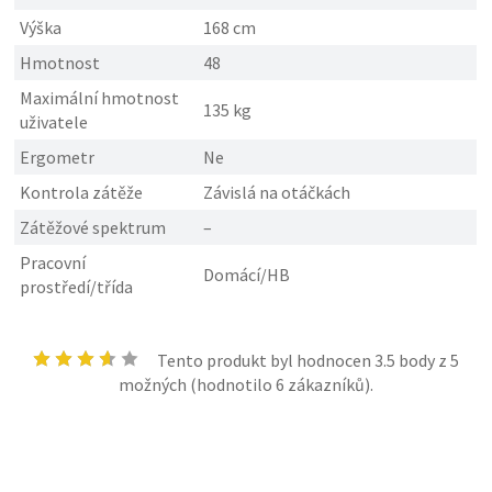
Výška
168 cm
Hmotnost
48
Maximální hmotnost
135 kg
uživatele
Ergometr
Ne
Kontrola zátěže
Závislá na otáčkách
Zátěžové spektrum
–
Pracovní
Domácí/HB
prostředí/třída
Tento produkt byl hodnocen
3.5
body z 5
možných (hodnotilo
6
zákazníků).