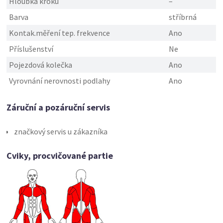
Hloubka kroku
–
Barva
stříbrná
Kontak.měření tep. frekvence
Ano
Příslušenství
Ne
Pojezdová kolečka
Ano
Vyrovnání nerovnosti podlahy
Ano
Záruční a pozáruční servis
značkový servis u zákazníka
Cviky, procvičované partie