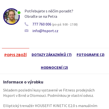
Potřebujete s něčím poradit?
Obraťte se na Petra
777 760 006
(po-pá: 9:00 - 17:00)
info@hsport.cz
DOTAZY ZÁKAZNÍKŮ (7)
FOTOGRAFIE (2)
POPIS ZBOŽÍ
HODNOCENÍ (2)
Informace o výrobku
Skladem poslední kusy vystavené ve Fitness prodejnách
Hsport v Brně a Olomouci. Podmínkou je vlastní odvoz.
Elliptický trenažér HOUSEFIT KINETIC E2.0 s manuálním