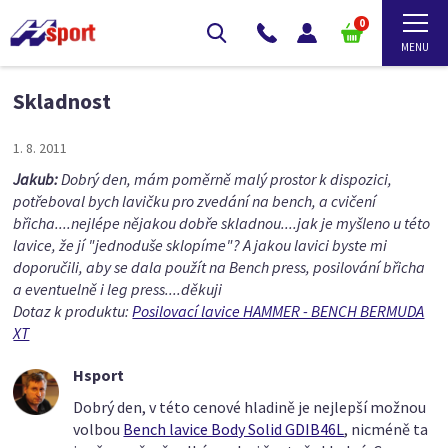
0
Skladnost
1. 8. 2011
Jakub:
Dobrý den, mám poměrně malý prostor k dispozici,
potřeboval bych lavičku pro zvedání na bench, a cvičení
břicha....nejlépe nějakou dobře skladnou....jak je myšleno u této
lavice, že jí "jednoduše sklopíme"? A jakou lavici byste mi
doporučili, aby se dala použít na Bench press, posilování břicha
a eventuelně i leg press....děkuji
Dotaz k produktu:
Posilovací lavice HAMMER - BENCH BERMUDA
XT
Hsport
Dobrý den, v této cenové hladině je nejlepší možnou
volbou
Bench lavice Body Solid GDIB46L
, nicméně ta