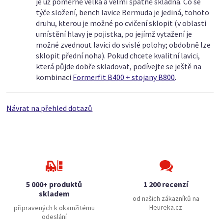
je už poměrně velká a velmi špatně skladná. Co se
týče složení, bench lavice Bermuda je jediná, tohoto
druhu, kterou je možné po cvičení sklopit (v oblasti
umístění hlavy je pojistka, po jejímž vytažení je
možné zvednout lavici do svislé polohy; obdobně lze
sklopit přední noha). Pokud chcete kvalitní lavici,
která půjde dobře skladovat, podívejte se ještě na
kombinaci
Formerfit B400 + stojany B800
.
Návrat na přehled dotazů
5 000+ produktů
1 200 recenzí
skladem
od našich zákazníků na
Heureka.cz
připravených k okamžitému
odeslání