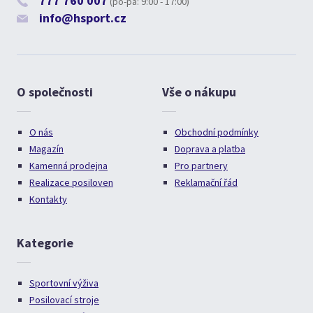
777 760 007
(po-pá: 9:00 - 17:00)
info@hsport.cz
O společnosti
Vše o nákupu
O nás
Obchodní podmínky
Magazín
Doprava a platba
Kamenná prodejna
Pro partnery
Realizace posiloven
Reklamační řád
Kontakty
Kategorie
Sportovní výživa
Posilovací stroje