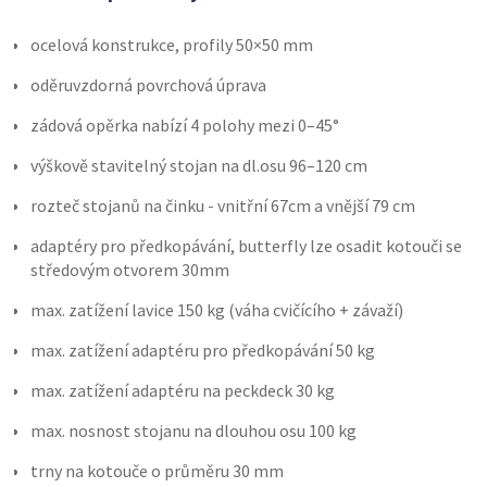
ocelová konstrukce, profily 50×50 mm
oděruvzdorná povrchová úprava
zádová opěrka nabízí 4 polohy mezi 0–45°
výškově stavitelný stojan na dl.osu 96–120 cm
rozteč stojanů na činku - vnitřní 67cm a vnější 79 cm
adaptéry pro předkopávání, butterfly lze osadit kotouči se
středovým otvorem 30mm
max. zatížení lavice 150 kg (váha cvičícího + závaží)
max. zatížení adaptéru pro předkopávání 50 kg
max. zatížení adaptéru na peckdeck 30 kg
max. nosnost stojanu na dlouhou osu 100 kg
trny na kotouče o průměru 30 mm