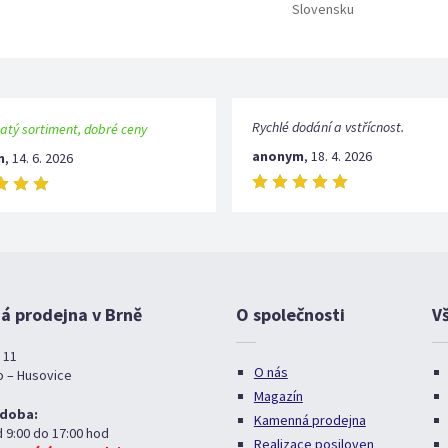
Slovensku
Rychlé dodání a vstřícnost.
atý sortiment, dobré ceny
anonym
,
18. 4. 2026
m
,
14. 6. 2026
 prodejna v Brně
O společnosti
V
 11
O nás
o – Husovice
Magazín
 doba:
Kamenná prodejna
d 9:00 do 17:00 hod
Realizace posiloven