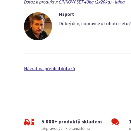
Dotaz k produktu:
ČINKOVÝ SET 40kg (2x20kg) - litina
Hsport
Dobrý den, dopravné u tohoto setu či
Návrat na přehled dotazů
5 000+ produktů skladem
připravených k okamžitému
o