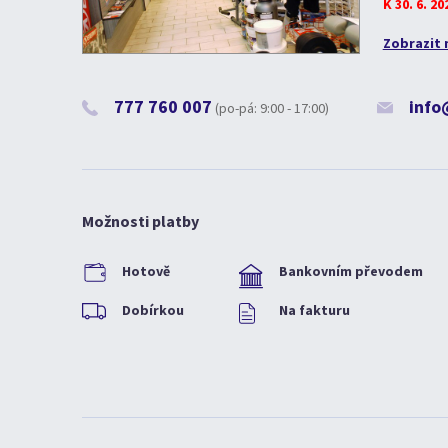
K 30. 6. 2
Zobrazit 
777 760 007
info
(po-pá: 9:00 - 17:00)
Možnosti platby
Hotově
Bankovním převodem
Dobírkou
Na fakturu