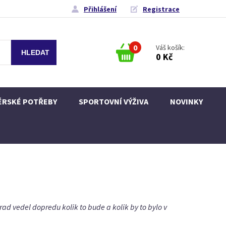
Přihlášení
Registrace
0
Váš košík:
0 Kč
ÉRSKÉ POTŘEBY
SPORTOVNÍ VÝŽIVA
NOVINKY
ad vedel dopredu kolik to bude a kolik by to bylo v