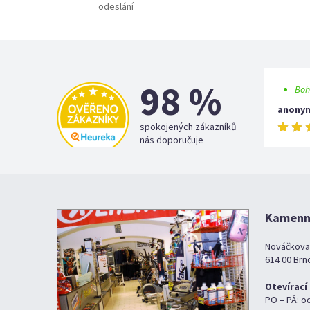
odeslání
98 %
Boh
anony
spokojených zákazníků
nás doporučuje
Kamenná
Nováčkova
614 00 Brn
Otevírací
PO – PÁ: o