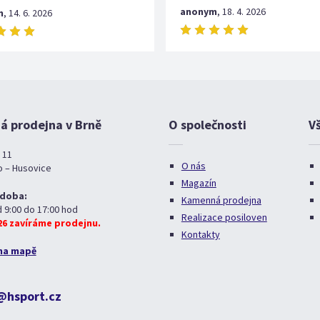
anonym
,
18. 4. 2026
m
,
14. 6. 2026
 prodejna v Brně
O společnosti
V
 11
O nás
o – Husovice
Magazín
 doba:
Kamenná prodejna
d 9:00 do 17:00 hod
Realizace posiloven
026 zavíráme prodejnu.
Kontakty
na mapě
@hsport.cz