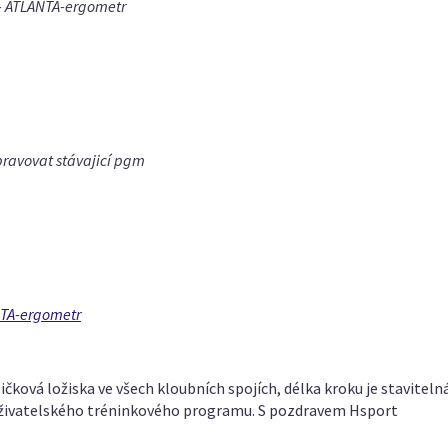
E - ATLANTA-ergometr
upravovat stávajicí pgm
ANTA-ergometr
ličková ložiska ve všech kloubních spojích, délka kroku je staviteln
 uživatelského tréninkového programu. S pozdravem Hsport