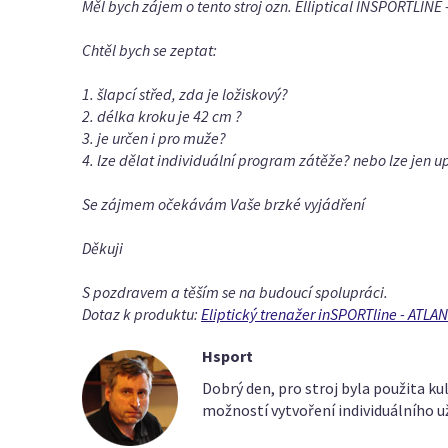
Měl bych zájem o tento stroj ozn. Elliptical INSPORTLIN
Chtěl bych se zeptat:
1. šlapcí střed, zda je ložiskový?
2. délka kroku je 42 cm ?
3. je určen i pro muže?
4. lze dělat individuální program zátěže? nebo lze jen 
Se zájmem očekávám Vaše brzké vyjádření
Děkuji
S pozdravem a těším se na budoucí spolupráci.
Dotaz k produktu:
Eliptický trenažer inSPORTline - ATL
Hsport
Dobrý den, pro stroj byla použita ku
možností vytvoření individuálního