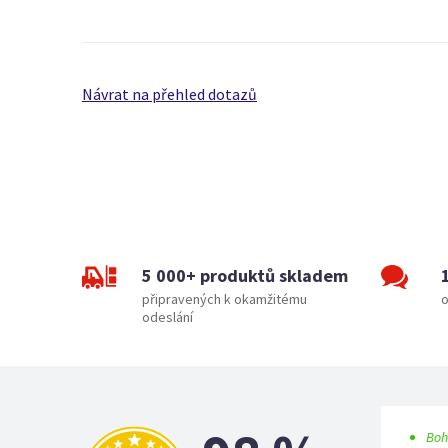
Návrat na přehled dotazů
5 000+ produktů skladem
připravených k okamžitému
o
odeslání
Boh