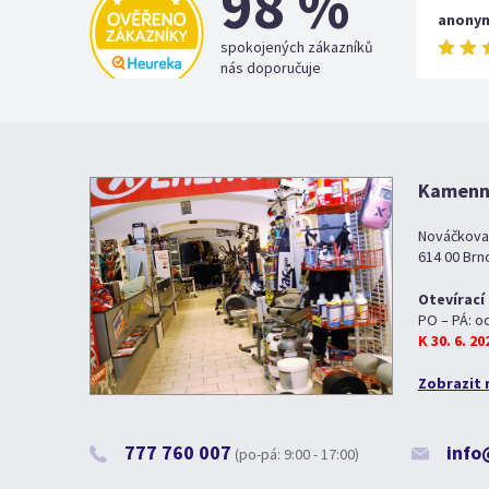
98 %
anony
spokojených zákazníků
nás doporučuje
Kamenná
Nováčkova
614 00 Brn
Otevírací
PO – PÁ: o
K 30. 6. 2
Zobrazit 
777 760 007
info
(po-pá: 9:00 - 17:00)