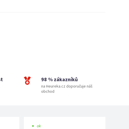
st
98 % zákazníků
na Heureka.cz doporučuje náš
obchod
ok