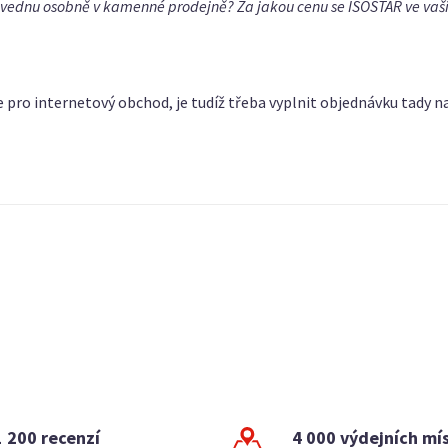
vyzvednu osobně v kamenné prodejně? Za jakou cenu se ISOSTAR ve va
e pro internetový obchod, je tudíž třeba vyplnit objednávku tady n
1 200 recenzí
4 000 výdejních mí