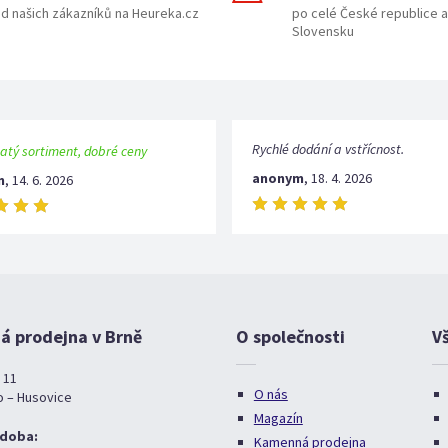
d našich zákazníků na Heureka.cz
po celé České republice a
Slovensku
Rychlé dodání a vstřícnost.
atý sortiment, dobré ceny
anonym
,
18. 4. 2026
m
,
14. 6. 2026
 prodejna v Brně
O společnosti
V
 11
O nás
o – Husovice
Magazín
 doba:
Kamenná prodejna