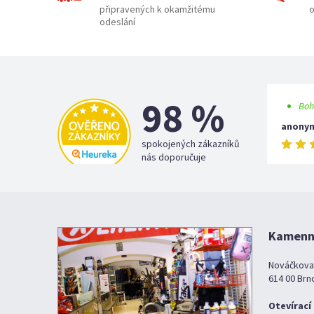
připravených k okamžitému
o
odeslání
98 %
Boh
anony
spokojených zákazníků
nás doporučuje
Kamenná
Nováčkova
614 00 Brn
Otevírací