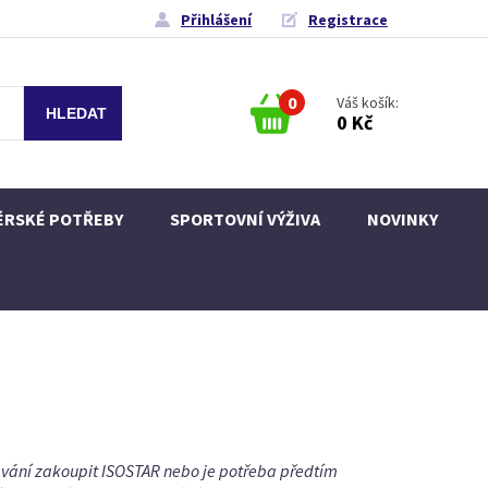
Přihlášení
Registrace
0
Váš košík:
0 Kč
ÉRSKÉ POTŘEBY
SPORTOVNÍ VÝŽIVA
NOVINKY
návání zakoupit ISOSTAR nebo je potřeba předtím