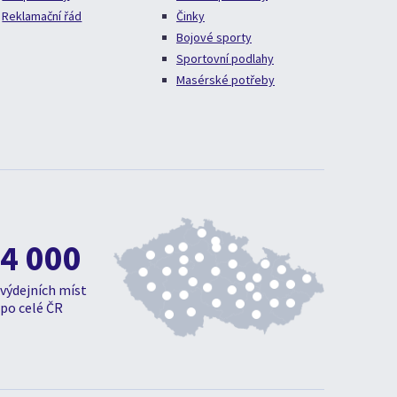
Reklamační řád
Činky
Bojové sporty
Sportovní podlahy
Masérské potřeby
4 000
výdejních míst
po celé ČR