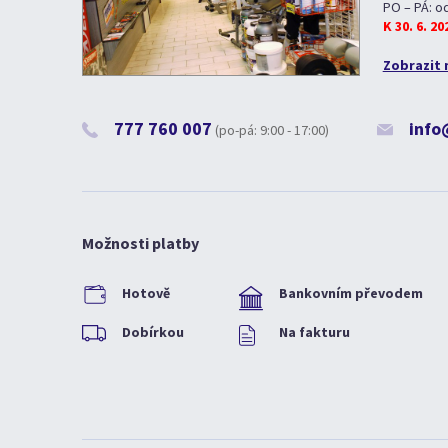
PO – PÁ: o
K 30. 6. 2
Zobrazit 
777 760 007
info
(po-pá: 9:00 - 17:00)
Možnosti platby
Hotově
Bankovním převodem
Dobírkou
Na fakturu