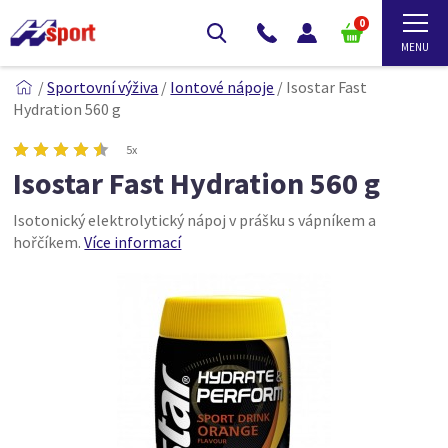
0
/
Sportovní výživa
/
Iontové nápoje
/
Isostar Fast
Hydration 560 g
5x
Isostar Fast Hydration 560 g
Isotonický elektrolytický nápoj v prášku s vápníkem a
hořčíkem.
Více informací