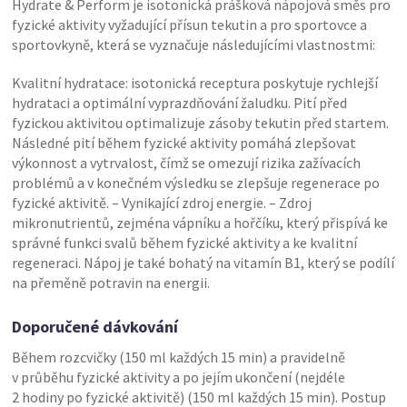
Hydrate & Perform je isotonická prášková nápojová směs pro
fyzické aktivity vyžadující přísun tekutin a pro sportovce a
sportovkyně, která se vyznačuje následujícími vlastnostmi:
Kvalitní hydratace: isotonická receptura poskytuje rychlejší
hydrataci a optimální vyprazdňování žaludku. Pití před
fyzickou aktivitou optimalizuje zásoby tekutin před startem.
Následné pití během fyzické aktivity pomáhá zlepšovat
výkonnost a vytrvalost, čímž se omezují rizika zažívacích
problémů a v konečném výsledku se zlepšuje regenerace po
fyzické aktivitě. – Vynikající zdroj energie. – Zdroj
mikronutrientů, zejména vápníku a hořčíku, který přispívá ke
správné funkci svalů během fyzické aktivity a ke kvalitní
regeneraci. Nápoj je také bohatý na vitamín B1, který se podílí
na přeměně potravin na energii.
Doporučené dávkování
Během rozcvičky (150 ml každých 15 min) a pravidelně
v průběhu fyzické aktivity a po jejím ukončení (nejdéle
2 hodiny po fyzické aktivitě) (150 ml každých 15 min). Postup