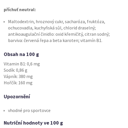
příchuť neutral:
Maltodextrin, hroznový cukr, sacharóza, fruktóza,
ochucovadla, kuchyňská sůl, chlorid draselný;
antikoaugulační činidlo: oxid křemičitý, citran sodný;
barviva: červená řepa a beta karoten; vitamín B1.
Obsah na 100 g
Vitamin B1: 0,6 mg
Sodík: 0,86 g
Vápník: 380 mg
Hořčík: 160 mg
Upozornění
vhodné pro sportovce
Nutriční hodnoty ve 100 g