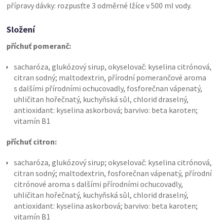
přípravy dávky: rozpusťte 3 odměrné lžíce v 500 ml vody.
Složení
příchuť pomeranč:
sacharóza, glukózový sirup, okyselovač: kyselina citrónová,
citran sodný; maltodextrin, přírodní pomerančové aroma
s dalšími přírodními ochucovadly, fosforečnan vápenatý,
uhličitan hořečnatý, kuchyňská sůl, chlorid draselný,
antioxidant: kyselina askorbová; barvivo: beta karoten;
vitamín B1
příchuť citron:
sacharóza, glukózový sirup; okyselovač: kyselina citrónová,
citran sodný; maltodextrin, fosforečnan vápenatý, přírodní
citrónové aroma s dalšími přírodními ochucovadly,
uhličitan hořečnatý, kuchyňská sůl, chlorid draselný,
antioxidant: kyselina askorbová; barvivo: beta karoten;
vitamín B1