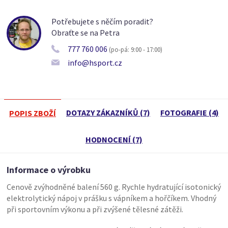
Potřebujete s něčím poradit?
Obraťte se na Petra
777 760 006
(po-pá: 9:00 - 17:00)
info@hsport.cz
DOTAZY ZÁKAZNÍKŮ (7)
FOTOGRAFIE (4)
POPIS ZBOŽÍ
HODNOCENÍ (7)
Informace o výrobku
Cenově zvýhodněné balení 560 g. Rychle hydratující isotonický
elektrolytický nápoj v prášku s vápníkem a hořčíkem. Vhodný
při sportovním výkonu a při zvýšené tělesné zátěži.