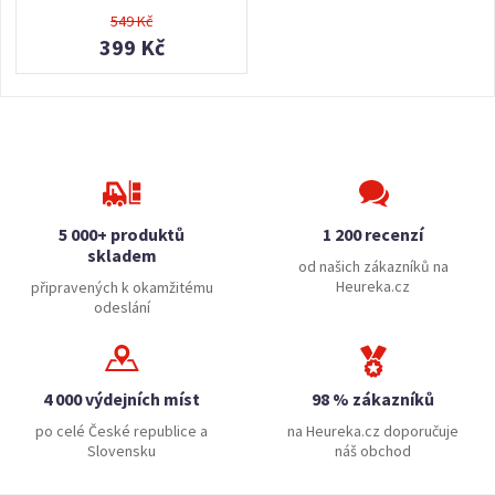
549 Kč
399 Kč
5 000+ produktů
1 200 recenzí
skladem
od našich zákazníků na
Heureka.cz
připravených k okamžitému
odeslání
4 000 výdejních míst
98 % zákazníků
po celé České republice a
na Heureka.cz doporučuje
Slovensku
náš obchod