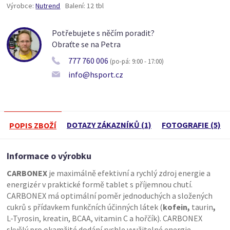
Výrobce:
Nutrend
Balení:
12 tbl
Potřebujete s něčím poradit?
Obraťte se na Petra
777 760 006
(po-pá: 9:00 - 17:00)
info@hsport.cz
DOTAZY ZÁKAZNÍKŮ (1)
FOTOGRAFIE (5)
POPIS ZBOŽÍ
Informace o výrobku
CARBONEX
je maximálně efektivní a rychlý zdroj energie a
energizér v praktické formě tablet s příjemnou chutí.
CARBONEX má optimální poměr jednoduchých a složených
cukrů s přídavkem funkčních účinných látek (
kofein,
taurin
,
L-Tyrosin, kreatin, BCAA, vitamin C a hořčík). CARBONEX
skvělý pro okamžité dodání rychle využitelné energie,