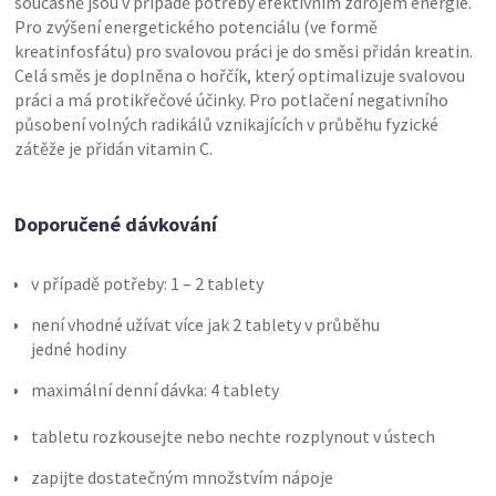
současně jsou v případě potřeby efektivním zdrojem energie.
Pro zvýšení energetického potenciálu (ve formě
kreatinfosfátu) pro svalovou práci je do směsi přidán kreatin.
Celá směs je doplněna o hořčík, který optimalizuje svalovou
práci a má protikřečové účinky. Pro potlačení negativního
působení volných radikálů vznikajících v průběhu fyzické
zátěže je přidán vitamin C.
Doporučené dávkování
v případě potřeby: 1 – 2 tablety
není vhodné užívat více jak 2 tablety v průběhu
jedné hodiny
maximální denní dávka: 4 tablety
tabletu rozkousejte nebo nechte rozplynout v ústech
zapijte dostatečným množstvím nápoje