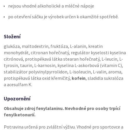
nejsou vhodné alkoholické a mléčné nápoje
po otevření sáčku je výrobek určen k okamžité spotřebě.
Složení
glukóza, maltodextrin, fruktóza, L-alanin, kreatin
monohydrát, citronan hořečnatý, regulátor kyselosti kyselina
citrónová, protispékavá látka stearan hořečnatý, L-leucin, L-
tyrosin, taurin, L-karnosin, kyselina L-askorbová (vitamin C),
stabilizátor polyvinylpyrrolidon, L-isoleucin, L-valin, aroma,
protispékavá látka oxid křemičitý,
kofein
, sladidla sukralóza
a acesulfam K.
Upozornění
Obsahuje zdroj fenylalaninu. Nevhodné pro osoby trpící
fenylketonurií.
Potravina určená pro zvláštní výživu. Vhodné pro sportovce a