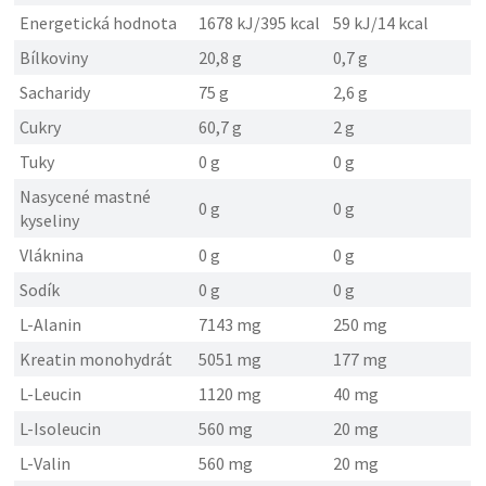
Energetická hodnota
1678 kJ/395 kcal
59 kJ/14 kcal
Bílkoviny
20,8 g
0,7 g
Sacharidy
75 g
2,6 g
Cukry
60,7 g
2 g
Tuky
0 g
0 g
Nasycené mastné
0 g
0 g
kyseliny
Vláknina
0 g
0 g
Sodík
0 g
0 g
L-Alanin
7143 mg
250 mg
Kreatin monohydrát
5051 mg
177 mg
L-Leucin
1120 mg
40 mg
L-Isoleucin
560 mg
20 mg
L-Valin
560 mg
20 mg