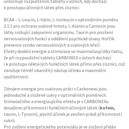
umocňuje rozpuštěním tablety v ústech, kdy dochází
k prostupu účinných látek přes sliznici.
BCAA – L-Leucin, L-Valin, L-Isoleucin v optimálním poměru
2:1:1 pro ochranu svalové hmoty. L-Alanin a Carnosin jsou
látky snižující zakyselení organismu. Taurin pro posílení
nervosvalových funkcí a oddálení psychické únavy. Hořčík
prevence vzniku nervosvalových a svalových křečí.
Efekty dodání energie a stimulace se maximalizují díky faktu,
že při rozpouštění tablety CARBONEX v ústech dochází
i k prostupu některých funkčních látek přímo přes sliznici, což
zaručuje téměř okamžitý nástup účinku a maximální
využitelnost.
Zdrojem energie pro svalovou práci v Carbonexu jsou
jednoduché a složené cukry v optimálních poměrech.
Stimulačního a energizujícího efektu je v CARBONEXu
dosaženo přítomností funkčních účinných látek (
kofein,
taurin, L-Tyrosin), jejichž účinek je zesílen právě přítomností
cukrů.
Pro zvýšení energetického potenciálu je ve složení přidán