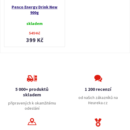
Penco Energy Drink New
900g
skladem
549 Kč
399 Kč
5 000+ produktů
1 200 recenzí
skladem
od našich zákazníků na
Heureka.cz
připravených k okamžitému
odeslání