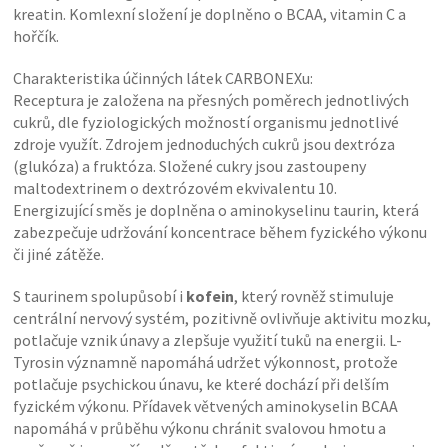
kreatin. Komlexní složení je doplněno o BCAA, vitamin C a
hořčík.
Charakteristika účinných látek CARBONEXu:
Receptura je založena na přesných poměrech jednotlivých
cukrů, dle fyziologických možností organismu jednotlivé
zdroje využít. Zdrojem jednoduchých cukrů jsou dextróza
(glukóza) a fruktóza. Složené cukry jsou zastoupeny
maltodextrinem o dextrózovém ekvivalentu 10.
Energizující směs je doplněna o aminokyselinu taurin, která
zabezpečuje udržování koncentrace během fyzického výkonu
či jiné zátěže.
S taurinem spolupůsobí i
kofein
, který rovněž stimuluje
centrální nervový systém, pozitivně ovlivňuje aktivitu mozku,
potlačuje vznik únavy a zlepšuje využití tuků na energii. L-
Tyrosin významně napomáhá udržet výkonnost, protože
potlačuje psychickou únavu, ke které dochází při delším
fyzickém výkonu. Přídavek větvených aminokyselin BCAA
napomáhá v průběhu výkonu chránit svalovou hmotu a