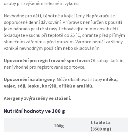
osoby při zvýšeném tělesném výkonu.
Nevhodné pro děti, těhotné a kojící ženy. Nepřekračujte
doporučené denní dávkování. Přípravek není určen k použití
jako náhrada pestré stravy. Uchovávejte mimo dosah dětí.
Skladujete v suchu při teplotě do 25˚C, chraňte před přímým
slunečním zářením a před mrazem. Výrobce neručí za škody
vzniklé nevhodným použitím nebo skladováním.
Upozornění pro registrované sportovce:
Obsahuje kofein,
není vhodné pro registrované sportovce.
Upozornění na alergeny
: Může obsahovat stopy
mléka,
vajec, sóji, lepku, korýšů, oříšků a arašídů.
Alergeny zvýrazněny ve složení.
Nutriční hodnoty ve 100 g
1 tableta
100g
(3500 mg)