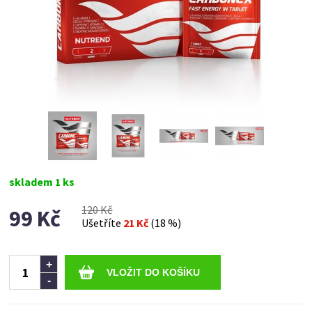
skladem 1 ks
120 Kč
99 Kč
Ušetříte
21 Kč
(18 %)
Ks
+
-