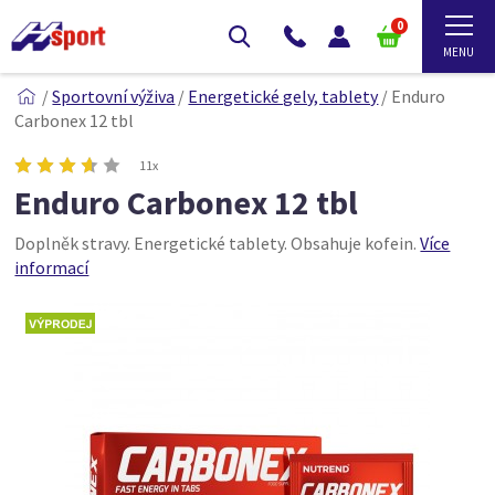
0
/
Sportovní výživa
/
Energetické gely, tablety
/
Enduro
Carbonex 12 tbl
11x
Enduro Carbonex 12 tbl
Doplněk stravy. Energetické tablety. Obsahuje kofein.
Více
informací