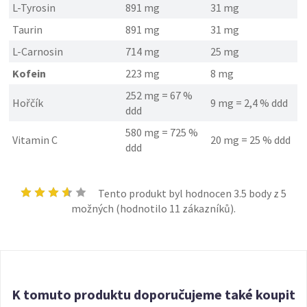
L-Tyrosin
891 mg
31 mg
Taurin
891 mg
31 mg
L-Carnosin
714 mg
25 mg
Kofein
223 mg
8 mg
252 mg = 67 %
Hořčík
9 mg = 2,4 % ddd
ddd
580 mg = 725 %
Vitamin C
20 mg = 25 % ddd
ddd
Tento produkt byl hodnocen
3.5
body z 5
možných (hodnotilo
11
zákazníků).
K tomuto produktu doporučujeme také koupit