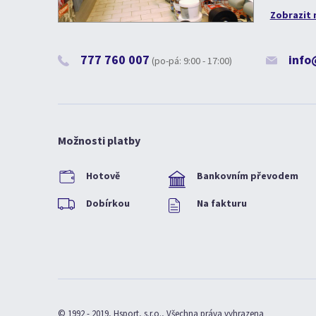
Zobrazit 
777 760 007
info
(po-pá: 9:00 - 17:00)
Možnosti platby
Hotově
Bankovním převodem
Dobírkou
Na fakturu
© 1992 - 2019, Hsport, s.r.o., Všechna práva vyhrazena