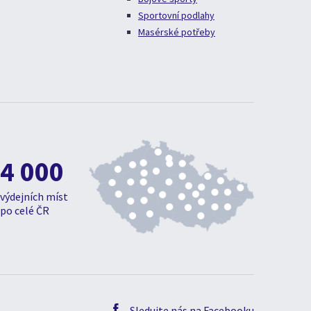
Sportovní podlahy
Masérské potřeby
4 000
výdejních míst
po celé ČR
Sledujte nás na Facebooku