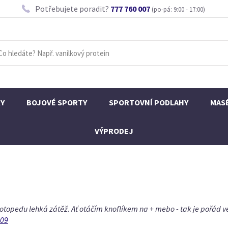
Potřebujete poradit?
777 760 007
(po-pá: 9:00 - 17:00)
KY
BOJOVÉ SPORTY
SPORTOVNÍ PODLAHY
MAS
VÝPRODEJ
opedu lehká zátěž. Ať otáčím knoflíkem na + mebo - tak je pořád ve
109