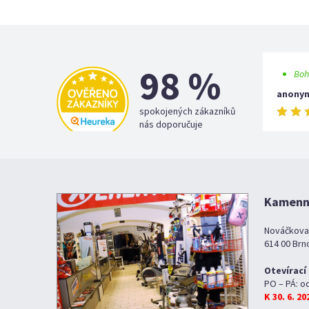
98 %
Boh
anony
spokojených zákazníků
nás doporučuje
Kamenná
Nováčkova
614 00 Brn
Otevírací
PO – PÁ: o
K 30. 6. 2