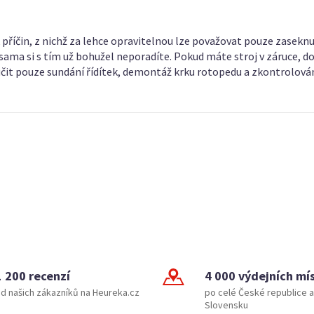
příčin, z nichž za lehce opravitelnou lze považovat pouze zasekn
sama si s tím už bohužel neporadíte. Pokud máte stroj v záruce, d
učit pouze sundání řídítek, demontáž krku rotopedu a zkontrolování
1 200 recenzí
4 000 výdejních mí
d našich zákazníků na Heureka.cz
po celé České republice a
Slovensku