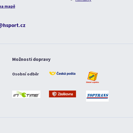
na mapě
@hsport.cz
Možnosti dopravy
Osobní odběr