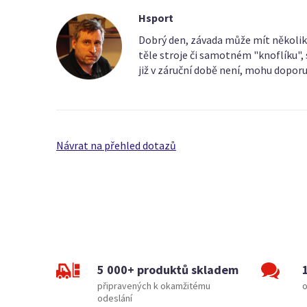
Hsport
Dobrý den, závada může mít několik 
těle stroje či samotném "knoflíku", 
již v záruční době není, mohu dopor
Návrat na přehled dotazů
5 000+ produktů skladem
připravených k okamžitému
o
odeslání