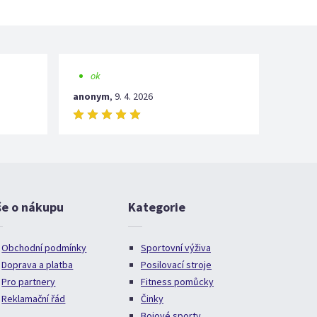
ok
anonym
,
9. 4. 2026
še o nákupu
Kategorie
Obchodní podmínky
Sportovní výživa
Doprava a platba
Posilovací stroje
Pro partnery
Fitness pomůcky
Reklamační řád
Činky
Bojové sporty