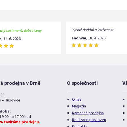
Rychlé dodání a vstřícnost.
atý sortiment, dobré ceny
anonym
,
18. 4. 2026
m
,
14. 6. 2026
 prodejna v Brně
O společnosti
V
 11
O nás
o – Husovice
Magazín
 doba:
Kamenná prodejna
d 9:00 do 17:00 hod
Realizace posiloven
026 zavíráme prodejnu.
Kontakty