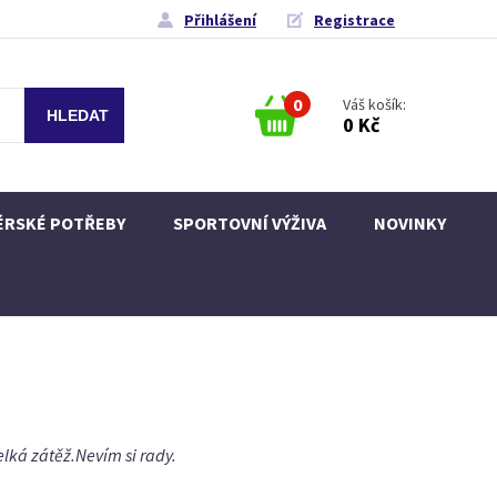
Přihlášení
Registrace
0
Váš košík:
0 Kč
ÉRSKÉ POTŘEBY
SPORTOVNÍ VÝŽIVA
NOVINKY
lká zátěž.Nevím si rady.