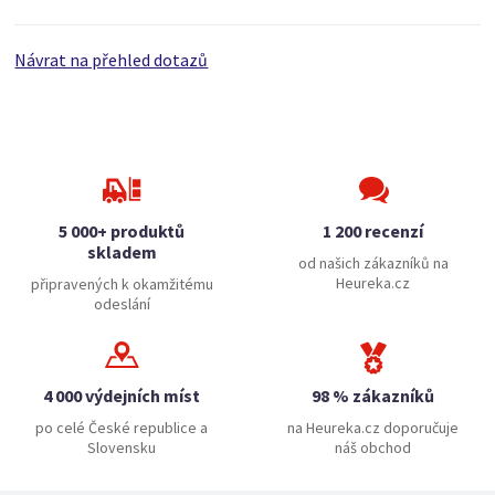
Návrat na přehled dotazů
5 000+ produktů
1 200 recenzí
skladem
od našich zákazníků na
Heureka.cz
připravených k okamžitému
odeslání
4 000 výdejních míst
98 % zákazníků
po celé České republice a
na Heureka.cz doporučuje
Slovensku
náš obchod