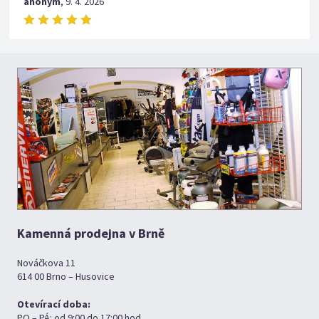
anonym
,
9. 4. 2026
Kamenná prodejna v Brně
Nováčkova 11
614 00 Brno – Husovice
Otevírací doba:
PO – PÁ: od 9:00 do 17:00 hod