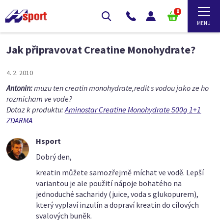
0
Jak připravovat Creatine Monohydrate?
4. 2. 2010
Antonin:
muzu ten creatin monohydrate,redit s vodou jako ze ho
rozmicham ve vode?
Dotaz k produktu:
Aminostar Creatine Monohydrate 500g 1+1
ZDARMA
Hsport
Dobrý den,
kreatin můžete samozřejmě míchat ve vodě. Lepší
variantou je ale použití nápoje bohatého na
jednoduché sacharidy (juice, voda s glukopurem),
který vyplaví inzulín a dopraví kreatin do cílových
svalových buněk.