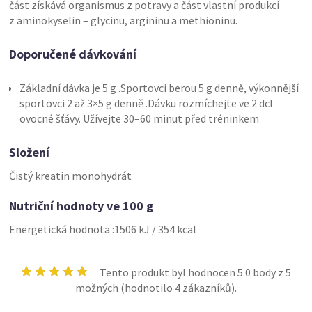
část získává organismus z potravy a část vlastní produkcí
z aminokyselin – glycinu, argininu a methioninu.
Doporučené dávkování
Základní dávka je 5 g .Sportovci berou 5 g denně, výkonnější
sportovci 2 až 3×5 g denně .Dávku rozmíchejte ve 2 dcl
ovocné šťávy. Užívejte 30–60 minut před tréninkem
Složení
Čistý kreatin monohydrát
Nutriční hodnoty ve 100 g
Energetická hodnota :1506 kJ / 354 kcal
Tento produkt byl hodnocen
5.0
body z 5
možných (hodnotilo
4
zákazníků).