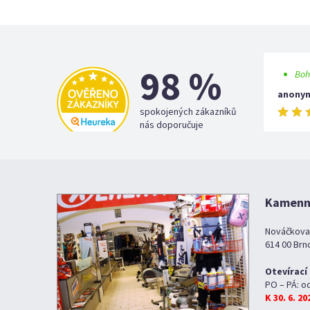
98 %
Boh
anony
spokojených zákazníků
nás doporučuje
Kamenná
Nováčkova
614 00 Brn
Otevírací
PO – PÁ: o
K 30. 6. 2