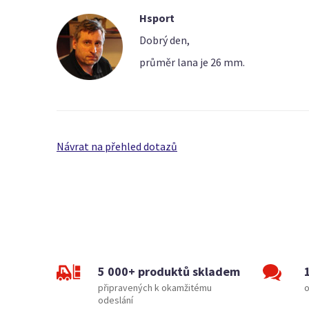
Hsport
Dobrý den,
průměr lana je 26 mm.
Návrat na přehled dotazů
5 000+ produktů skladem
připravených k okamžitému
o
odeslání