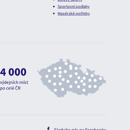
Sportovní podlahy
Masérské potřeby
4 000
výdejních míst
po celé ČR
Sledujte nás na Facebooku