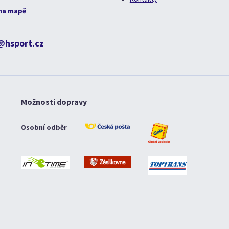
na mapě
@hsport.cz
Možnosti dopravy
Osobní odběr