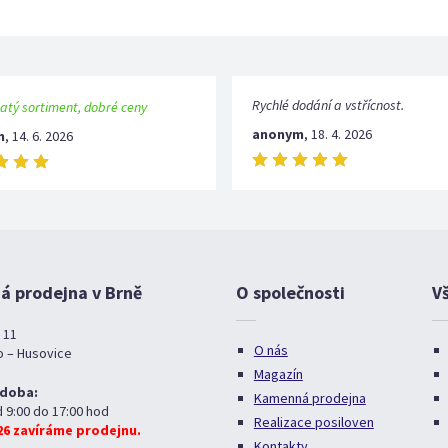
Rychlé dodání a vstřícnost.
atý sortiment, dobré ceny
anonym
,
18. 4. 2026
m
,
14. 6. 2026
 prodejna v Brně
O společnosti
V
 11
O nás
o – Husovice
Magazín
 doba:
Kamenná prodejna
d 9:00 do 17:00 hod
Realizace posiloven
026 zavíráme prodejnu.
Kontakty