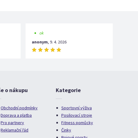
ok
anonym
,
9. 4. 2026
še o nákupu
Kategorie
Obchodní podmínky
Sportovní výživa
Doprava a platba
Posilovací stroje
Pro partnery
Fitness pomůcky
Reklamační řád
Činky
Bojové sporty