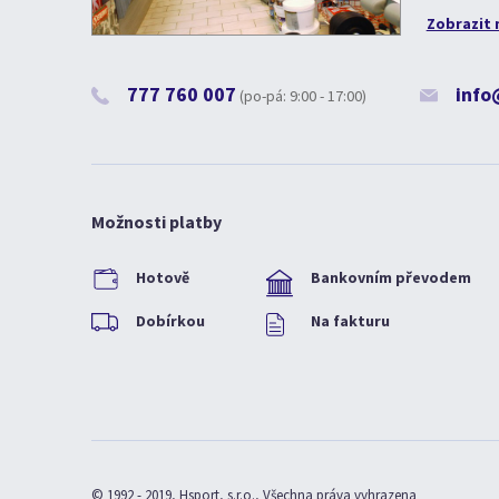
Zobrazit 
777 760 007
info
(po-pá: 9:00 - 17:00)
Možnosti platby
Hotově
Bankovním převodem
Dobírkou
Na fakturu
© 1992 - 2019, Hsport, s.r.o., Všechna práva vyhrazena