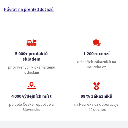
Návrat na přehled dotazů
5 000+ produktů
1 200 recenzí
skladem
od našich zákazníků na
Heureka.cz
připravených k okamžitému
odeslání
4 000 výdejních míst
98 % zákazníků
po celé České republice a
na Heureka.cz doporučuje
Slovensku
náš obchod