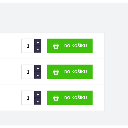
+
-
+
-
+
-