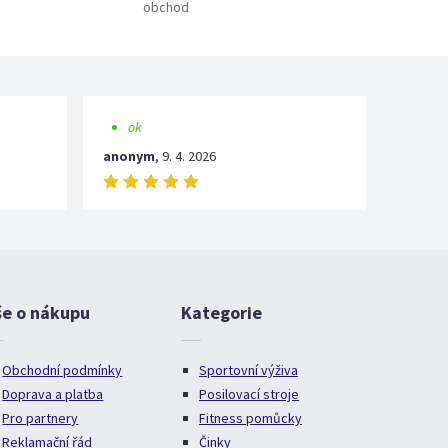
obchod
ok
anonym
,
9. 4. 2026
še o nákupu
Kategorie
Obchodní podmínky
Sportovní výživa
Doprava a platba
Posilovací stroje
Pro partnery
Fitness pomůcky
Reklamační řád
Činky