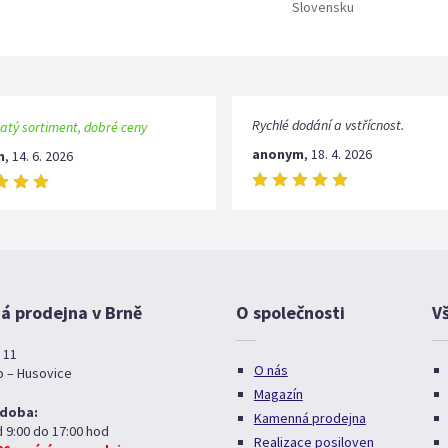
Slovensku
Rychlé dodání a vstřícnost.
atý sortiment, dobré ceny
anonym
,
18. 4. 2026
m
,
14. 6. 2026
 prodejna v Brně
O společnosti
V
 11
O nás
o – Husovice
Magazín
 doba:
Kamenná prodejna
d 9:00 do 17:00 hod
Realizace posiloven