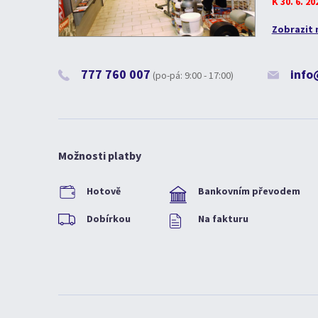
K 30. 6. 2
Zobrazit 
777 760 007
info
(po-pá: 9:00 - 17:00)
Možnosti platby
Hotově
Bankovním převodem
Dobírkou
Na fakturu