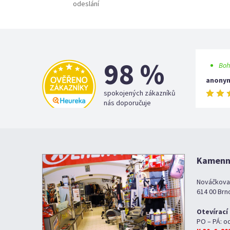
odeslání
98 %
Boh
anony
spokojených zákazníků
nás doporučuje
Kamenná
Nováčkova
614 00 Brn
Otevírací
PO – PÁ: o