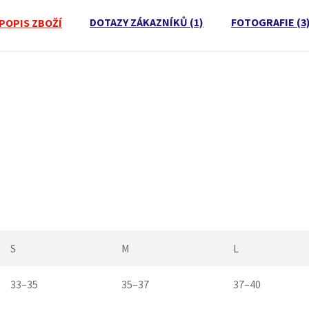
DOTAZY ZÁKAZNÍKŮ (1)
FOTOGRAFIE (3
POPIS ZBOŽÍ
S
M
L
33–35
35–37
37–40