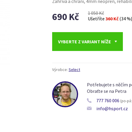
Zahřívá a chrání, 4mm neopren, rehabili
1 050 Kč
690 Kč
Ušetříte
360 Kč
(34 %
VYBERTE Z VARIANT NÍŽE
Výrobce:
Select
Potřebujete s něčím p
Obraťte se na Petra
777 760 006
(po-pá: 
info@hsport.cz