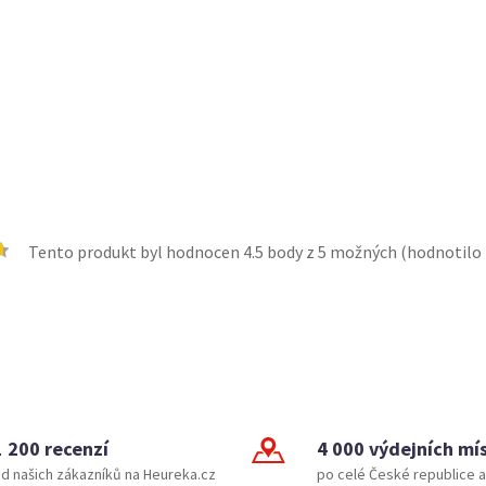
Tento produkt byl hodnocen
4.5
body z 5 možných (hodnotilo
1 200 recenzí
4 000 výdejních mí
d našich zákazníků na Heureka.cz
po celé České republice a