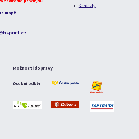
026 zavíráme prodejnu.
Kontakty
na mapě
@hsport.cz
Možnosti dopravy
Osobní odběr