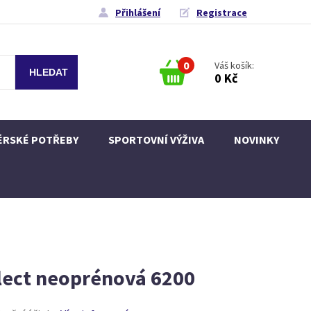
Přihlášení
Registrace
0
Váš košík:
0 Kč
ÉRSKÉ POTŘEBY
SPORTOVNÍ VÝŽIVA
NOVINKY
lect neoprénová 6200