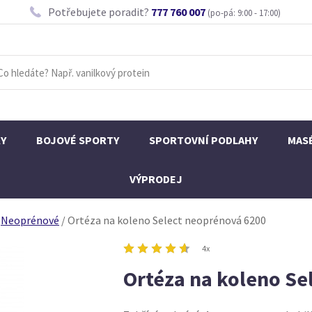
Potřebujete poradit?
777 760 007
(po-pá: 9:00 - 17:00)
KY
BOJOVÉ SPORTY
SPORTOVNÍ PODLAHY
MAS
VÝPRODEJ
Neoprénové
/
Ortéza na koleno Select neoprénová 6200
4x
Ortéza na koleno Se