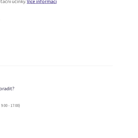
tační účinky.
Více informací
)
oradit?
9:00 - 17:00)