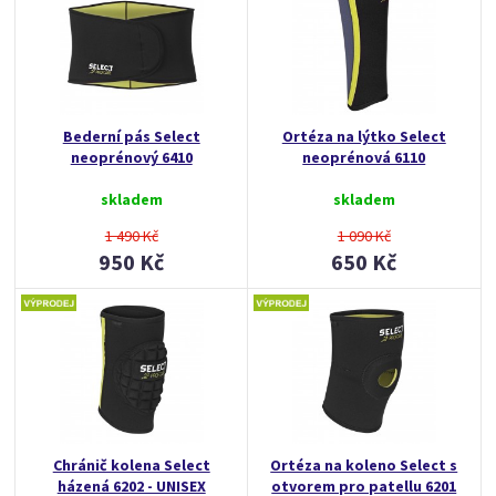
Bederní pás Select
Ortéza na lýtko Select
neoprénový 6410
neoprénová 6110
skladem
skladem
1 490 Kč
1 090 Kč
950 Kč
650 Kč
Chránič kolena Select
Ortéza na koleno Select s
házená 6202 - UNISEX
otvorem pro patellu 6201