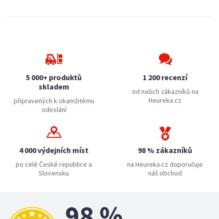
5 000+ produktů
1 200 recenzí
skladem
od našich zákazníků na
Heureka.cz
připravených k okamžitému
odeslání
4 000 výdejních míst
98 % zákazníků
po celé České republice a
na Heureka.cz doporučuje
Slovensku
náš obchod
98 %