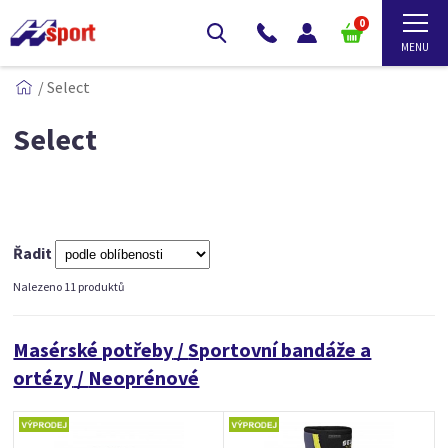
0
/
Select
Select
Řadit
Nalezeno 11 produktů
Masérské potřeby
/
Sportovní bandáže a
ortézy
/
Neoprénové