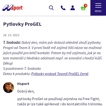
0
Pytlovky ProGEL
28. 10. 2010
T. Svoboda:
Dobrý den, mám pár dotazů ohledně zboží pytlovky
Progel od Team X. V první řadě mě zajímá Váš názor na možnost
jejich použití pro lehčí kontakt. Potom by mě zajímalo, jak je na
tom materiál z hlediska odolnosti např. ve srovnání s hovězí kůží.
Děkuji
S pozdravem T. Svoboda
Dotaz k produktu:
Pytlovky prstové TeamX ProGEL černé
Hsport
Dobrý den,
pytlovky ProGel se používají zejména na Free Fight,
takže je lze také aplikovat i do kontaktního tréninku.