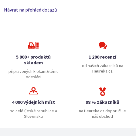
Návrat na přehled dotazů
5 000+ produktů
1 200 recenzí
skladem
od našich zákazníků na
Heureka.cz
připravených k okamžitému
odeslání
4 000 výdejních míst
98 % zákazníků
po celé České republice a
na Heureka.cz doporučuje
Slovensku
náš obchod