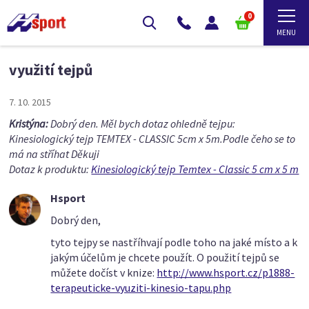
0
využití tejpů
7. 10. 2015
Kristýna:
Dobrý den. Měl bych dotaz ohledně tejpu:
Kinesiologický tejp TEMTEX - CLASSIC 5cm x 5m.Podle čeho se to
má na stříhat Děkuji
Dotaz k produktu:
Kinesiologický tejp Temtex - Classic 5 cm x 5 m
Hsport
Dobrý den,
tyto tejpy se nastříhvají podle toho na jaké místo a k
jakým účelům je chcete použít. O použití tejpů se
můžete dočíst v knize:
http://www.hsport.cz/p1888-
terapeuticke-vyuziti-kinesio-tapu.php