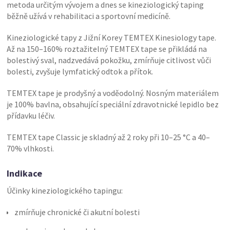
metoda určitým vývojem a dnes se kineziologický taping
běžně užívá v rehabilitaci a sportovní medicíně.
Kineziologické tapy z Jižní Korey TEMTEX Kinesiology tape.
Až na 150–160% roztažitelný TEMTEX tape se přikládá na
bolestivý sval, nadzvedává pokožku, zmírňuje citlivost vůči
bolesti, zvyšuje lymfatický odtok a přítok.
TEMTEX tape je prodyšný a voděodolný. Nosným materiálem
je 100% bavlna, obsahující speciální zdravotnické lepidlo bez
přídavku léčiv.
TEMTEX tape Classic je skladný až 2 roky při 10–25 °C a 40–
70% vlhkosti.
Indikace
Účinky kineziologického tapingu:
zmírňuje chronické či akutní bolesti