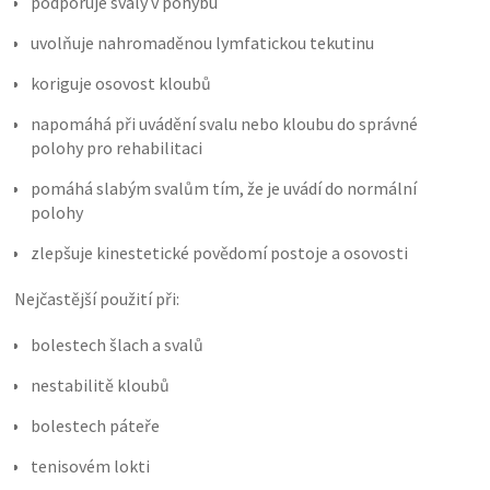
podporuje svaly v pohybu
uvolňuje nahromaděnou lymfatickou tekutinu
koriguje osovost kloubů
napomáhá při uvádění svalu nebo kloubu do správné
polohy pro rehabilitaci
pomáhá slabým svalům tím, že je uvádí do normální
polohy
zlepšuje kinestetické povědomí postoje a osovosti
Nejčastější použití při:
bolestech šlach a svalů
nestabilitě kloubů
bolestech páteře
tenisovém lokti