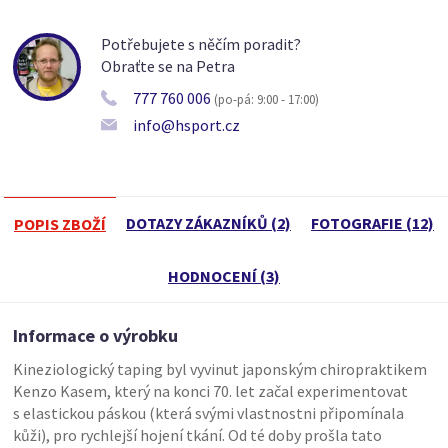
Potřebujete s něčím poradit?
Obraťte se na Petra
777 760 006
(po-pá: 9:00 - 17:00)
info@hsport.cz
DOTAZY ZÁKAZNÍKŮ (2)
FOTOGRAFIE (12)
POPIS ZBOŽÍ
HODNOCENÍ (3)
Informace o výrobku
Kineziologický taping byl vyvinut japonským chiropraktikem
Kenzo Kasem, který na konci 70. let začal experimentovat
s elastickou páskou (která svými vlastnostni připomínala
kůži), pro rychlejší hojení tkání. Od té doby prošla tato