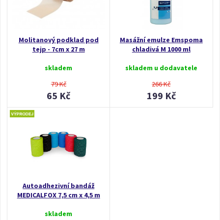
Molitanový podklad pod
Masážní emulze Emspoma
tejp - 7cm x 27 m
chladivá M 1000 ml
skladem
skladem u dodavatele
79 Kč
266 Kč
65 Kč
199 Kč
Autoadhezivní bandáž
MEDICALFOX 7,5 cm x 4,5 m
skladem