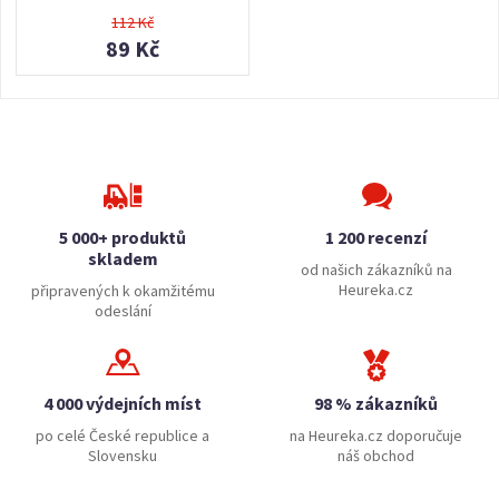
112 Kč
89 Kč
5 000+ produktů
1 200 recenzí
skladem
od našich zákazníků na
Heureka.cz
připravených k okamžitému
odeslání
4 000 výdejních míst
98 % zákazníků
po celé České republice a
na Heureka.cz doporučuje
Slovensku
náš obchod