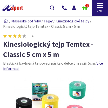
0
/
Masérské potřeby
/
Tejpy
/
Kineziologické tejpy
/
Kinesiologický tejp Temtex - Classic 5 cm x 5 m
14x
Kinesiologický tejp Temtex -
Classic 5 cm x 5 m
Elastická bavlněná tejpovací páska o délce 5m a šíři 5cm.
Více
informací