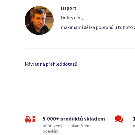
Hsport
Dobrý den,
maximalní délka popruhů u tohoto zá
Návrat na přehled dotazů
5 000+ produktů skladem
připravených k okamžitému
o
odeslání