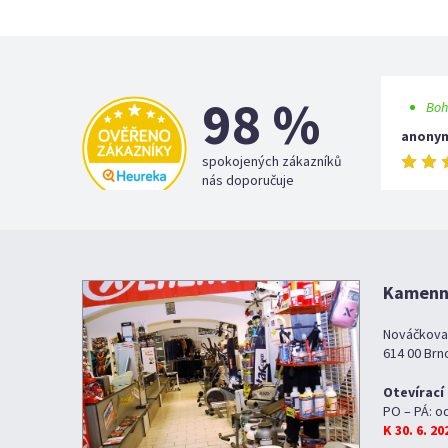
98 %
Boh
anony
spokojených zákazníků
nás doporučuje
Kamenná
Nováčkova
614 00 Brn
Otevírací
PO – PÁ: o
K 30. 6. 2