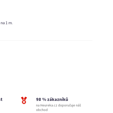
 na 1 m.
st
98 % zákazníků
na Heureka.cz doporučuje náš
obchod