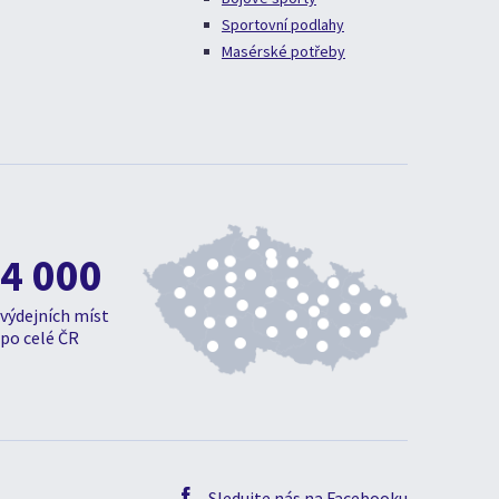
Sportovní podlahy
Masérské potřeby
4 000
výdejních míst
po celé ČR
Sledujte nás na Facebooku