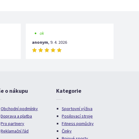
ok
anonym
,
9. 4. 2026
še o nákupu
Kategorie
Obchodní podmínky
Sportovní výživa
Doprava a platba
Posilovací stroje
Pro partnery
Fitness pomůcky
Reklamační řád
Činky
Bojové sporty