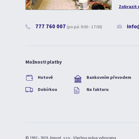
Zobrazit 
777 760 007
info
(po-pá: 9:00 - 17:00)
Možnosti platby
Hotově
Bankovním převodem
Dobírkou
Na fakturu
© 1992 - 2019, Hsport, s.r.o., Všechna práva vyhrazena