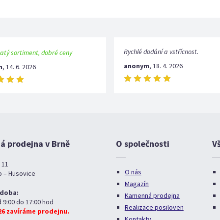
Rychlé dodání a vstřícnost.
atý sortiment, dobré ceny
anonym
,
18. 4. 2026
m
,
14. 6. 2026
 prodejna v Brně
O společnosti
V
 11
O nás
o – Husovice
Magazín
 doba:
Kamenná prodejna
d 9:00 do 17:00 hod
Realizace posiloven
026 zavíráme prodejnu.
Kontakty