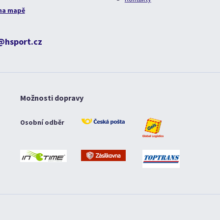
na mapě
@hsport.cz
Možnosti dopravy
Osobní odběr