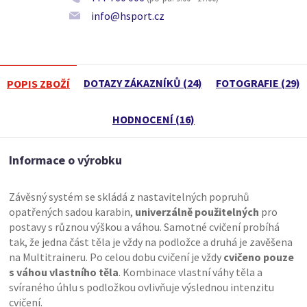
info@hsport.cz
DOTAZY ZÁKAZNÍKŮ (24)
FOTOGRAFIE (29)
POPIS ZBOŽÍ
HODNOCENÍ (16)
Informace o výrobku
Závěsný systém se skládá z nastavitelných popruhů
opatřených sadou karabin,
univerzálně použitelných
pro
postavy s různou výškou a váhou. Samotné cvičení probíhá
tak, že jedna část těla je vždy na podložce a druhá je zavěšena
na Multitraineru. Po celou dobu cvičení je vždy
cvičeno pouze
s váhou vlastního těla
. Kombinace vlastní váhy těla a
svíraného úhlu s podložkou ovlivňuje výslednou intenzitu
cvičení.