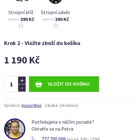
Stropní kříž
Stropní závěs
390 Kč
390 Kč
490 Kč
490 Kč
Krok 2 - Vložte zboží do košíku
1 190 Kč
Ks
+
-
Výrobce:
Insportline
Záruka:
24 měsíců
Potřebujete s něčím poradit?
Obraťte se na Petra
777 760 006
(po-pá: 9:00 - 17:00)