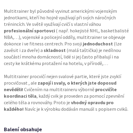
Multitrainer byl původně vyvinut americkými vojenským
jednotkami, kteří ho hojně využívají při svých náročných
trénincích. Ve světě využívají cvičí s vlastní váhou
profesionální sportovci
( např. hokejisté NHL, basketbalisté
NBA,…), vojenské a policejní oddíly, multitrainer se objevuje
dokonce i ve fitness centrech. Pro svoji
jednoduchost
(lze
zavěsit i za dveře) a
skladnost
(malá taštička) je nedílnou
součástí mnoha domácností, lidé si jej často přibalují i na
cesty ke krátkému protažení na hotelu, v přírodě,…
Multitrainer procvičí nejen svalové partie, které jste zvyklí
procvičovat , ale
zapojí i svaly, o kterých jste doposud
nevěděli!
Cvičením na multitraineru výborně
procvičíte
koordinaci těla
, každý cvik je proveden za pomocí zpevnění
celého těla a rovnováhy. Proto je
vhodný opravdu pro
každého!
Navíc je k výrobku dodáván manuál s popisem cviků.
Balení obsahuje