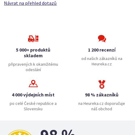
Návrat na přehled dotazů
5 000+ produktů
1 200 recenzí
skladem
od našich zákazníků na
Heureka.cz
připravených k okamžitému
odeslání
4 000 výdejních míst
98 % zákazníků
po celé České republice a
na Heureka.cz doporučuje
Slovensku
náš obchod