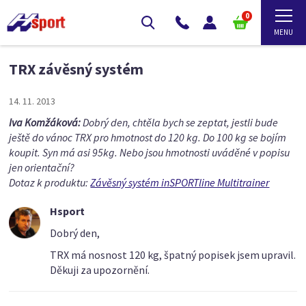
0
TRX závěsný systém
14. 11. 2013
Iva Komžáková:
Dobrý den, chtěla bych se zeptat, jestli bude
ještě do vánoc TRX pro hmotnost do 120 kg. Do 100 kg se bojím
koupit. Syn má asi 95kg. Nebo jsou hmotnosti uváděné v popisu
jen orientační?
Dotaz k produktu:
Závěsný systém inSPORTline Multitrainer
Hsport
Dobrý den,
TRX má nosnost 120 kg, špatný popisek jsem upravil.
Děkuji za upozornění.