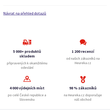
Návrat na přehled dotazů
5 000+ produktů
1 200 recenzí
skladem
od našich zákazníků na
Heureka.cz
připravených k okamžitému
odeslání
4 000 výdejních míst
98 % zákazníků
po celé České republice a
na Heureka.cz doporučuje
Slovensku
náš obchod