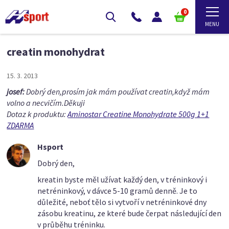
0
creatin monohydrat
15. 3. 2013
josef:
Dobrý den,prosím jak mám používat creatin,když mám
volno a necvičím.Děkuji
Dotaz k produktu:
Aminostar Creatine Monohydrate 500g 1+1
ZDARMA
Hsport
Dobrý den,
kreatin byste měl užívat každý den, v tréninkový i
netréninkový, v dávce 5-10 gramů denně. Je to
důležité, neboť tělo si vytvoří v netréninkové dny
zásobu kreatinu, ze které bude čerpat následující den
v průběhu tréninku.