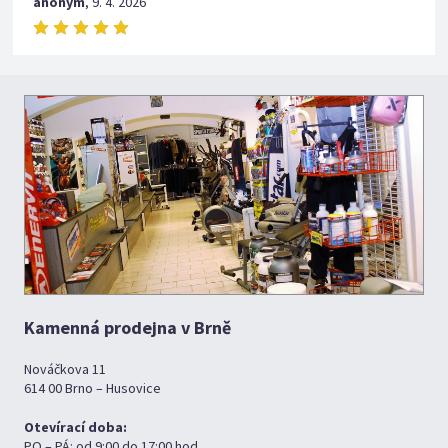
anonym
,
9. 4. 2026
Kamenná prodejna v Brně
Nováčkova 11
614 00 Brno – Husovice
Otevírací doba:
PO – PÁ: od 9:00 do 17:00 hod