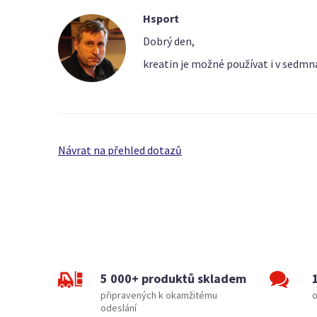
Hsport
Dobrý den,
kreatin je možné používat i v sedmn
Návrat na přehled dotazů
5 000+ produktů skladem
připravených k okamžitému
o
odeslání