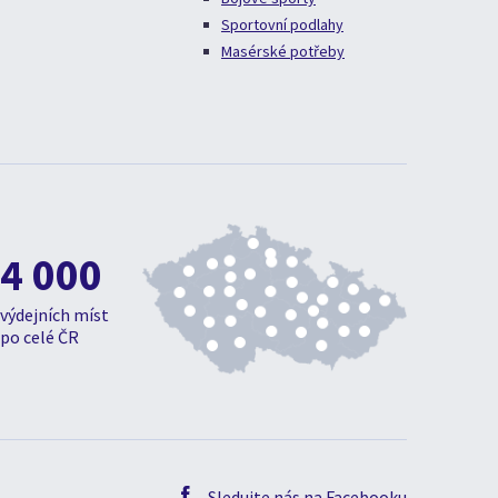
Sportovní podlahy
Masérské potřeby
4 000
výdejních míst
po celé ČR
Sledujte nás na Facebooku