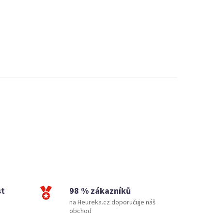
st
98 % zákazníků
na Heureka.cz doporučuje náš
obchod