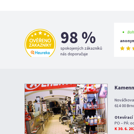
98 %
Boh
anony
spokojených zákazníků
nás doporučuje
Kamenná
Nováčkova
614 00 Brn
Otevírací
PO – PÁ: o
K 30. 6. 2