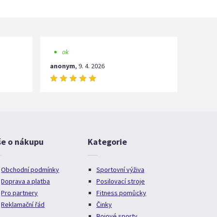
ok
anonym
,
9. 4. 2026
še o nákupu
Kategorie
Obchodní podmínky
Sportovní výživa
Doprava a platba
Posilovací stroje
Pro partnery
Fitness pomůcky
Reklamační řád
Činky
Bojové sporty