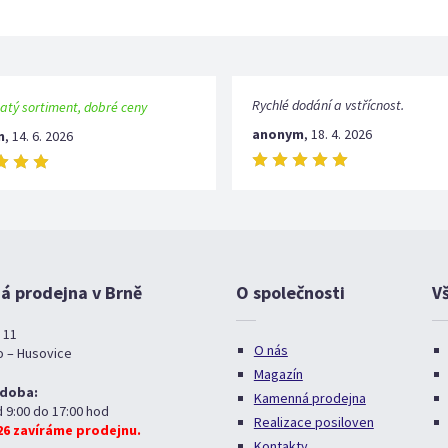
Rychlé dodání a vstřícnost.
atý sortiment, dobré ceny
anonym
,
18. 4. 2026
m
,
14. 6. 2026
 prodejna v Brně
O společnosti
V
 11
O nás
o – Husovice
Magazín
 doba:
Kamenná prodejna
d 9:00 do 17:00 hod
Realizace posiloven
026 zavíráme prodejnu.
Kontakty