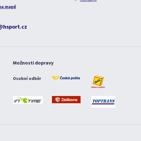
na mapě
@hsport.cz
Možnosti dopravy
Osobní odběr