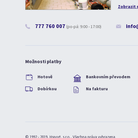
Zobrazit 
777 760 007
info
(po-pá: 9:00 - 17:00)
Možnosti platby
Hotově
Bankovním převodem
Dobírkou
Na fakturu
© 1992 - 2019, Hsport, s.r.o., Všechna práva vyhrazena