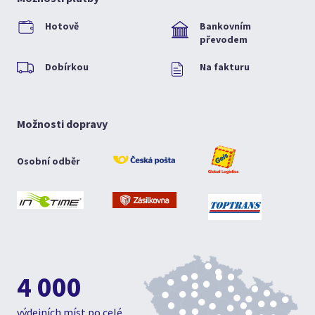
Hotově
Bankovním
převodem
Dobírkou
Na fakturu
Možnosti dopravy
Osobní odběr
4 000
výdejních míst po celé