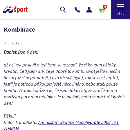
0
Kombinace
2. 8. 2012
Daniel:
Dobrý den,
už asi rok posiluji a teď jsem se rozhodl, že si koupím nějaký
kreatin. Četl jsem ale, že je dobré to kombinovat ještě s něčím
jiným (už si nepamatuji, co to přesně bylo), tak se chci zeptat,
jestli je potřeba přikoupit ještě něco jiného, nebo stačí pouze
kreatin. A druhá otázka je, že jsem také četl, že stačí kreatin
používat jen v den tréninku. Je to možné, nebo se má brát každý
den?
Děkuji
Dotaz k produktu:
Aminostar Creatine Monohydrate 500g 1+1
ZDARMA