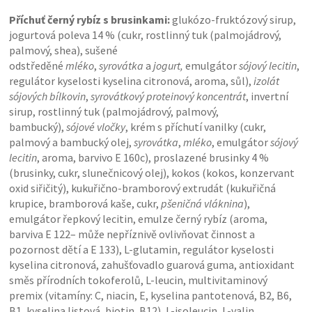
Příchuť černý rybíz s brusinkami:
glukózo-fruktózový sirup,
jogurtová poleva 14 % (cukr, rostlinný tuk (palmojádrový,
palmový, shea), sušené
odstředěné
mléko
,
syrovátka
a
jogurt,
emulgátor
sójový lecitin
,
regulátor kyselosti kyselina citronová, aroma, sůl),
izolát
sójových bílkovin
,
syrovátkový proteinový koncentrát
, invertní
sirup, rostlinný tuk (palmojádrový, palmový,
bambucký),
sójové vločky
, krém s příchutí vanilky (cukr,
palmový a bambucký olej,
syrovátka
,
mléko
, emulgátor
sójový
lecitin
, aroma, barvivo E 160c), proslazené brusinky 4 %
(brusinky, cukr, slunečnicový olej), kokos (kokos, konzervant
oxid siřičitý), kukuřično-bramborový extrudát (kukuřičná
krupice, bramborová kaše, cukr,
pšeničná vláknina
),
emulgátor řepkový lecitin, emulze černý rybíz (aroma,
barviva E 122– může nepříznivě ovlivňovat činnost a
pozornost dětí a E 133), L-glutamin, regulátor kyselosti
kyselina citronová, zahušťovadlo guarová guma, antioxidant
směs přírodních tokoferolů, L-leucin, multivitaminový
premix (vitamíny: C, niacin, E, kyselina pantotenová, B2, B6,
B1, kyselina listová, biotin, B12), L-isoleucin, L-valin,