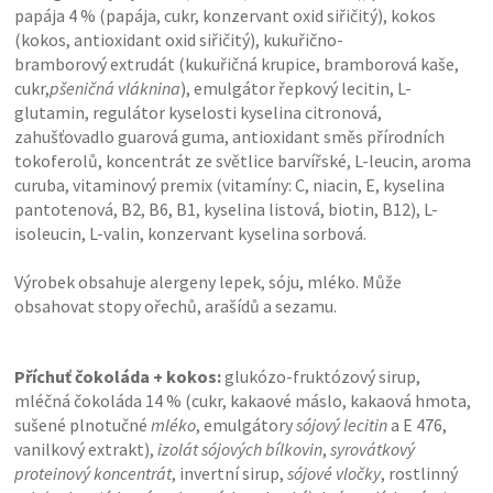
papája 4 % (papája, cukr, konzervant oxid siřičitý), kokos
(kokos, antioxidant oxid siřičitý), kukuřično-
bramborový extrudát (kukuřičná krupice, bramborová kaše,
cukr,
pšeničná vláknina
), emulgátor řepkový lecitin, L-
glutamin, regulátor kyselosti kyselina citronová,
zahušťovadlo guarová guma, antioxidant směs přírodních
tokoferolů, koncentrát ze světlice barvířské, L-leucin, aroma
curuba, vitaminový premix (vitamíny: C, niacin, E, kyselina
pantotenová, B2, B6, B1, kyselina listová, biotin, B12), L-
isoleucin, L-valin, konzervant kyselina sorbová.
Výrobek obsahuje alergeny lepek, sóju, mléko. Může
obsahovat stopy ořechů, arašídů a sezamu.
Příchuť čokoláda + kokos:
glukózo-fruktózový sirup,
mléčná čokoláda 14 % (cukr, kakaové máslo, kakaová hmota,
sušené plnotučné
mléko
, emulgátory
sójový lecitin
a E 476,
vanilkový extrakt),
izolát sójových bílkovin
,
syrovátkový
proteinový koncentrát
, invertní sirup,
sójové vločky
, rostlinný