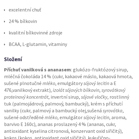
excelentní chuť
24 % bílkovin
kvalitní bílkovinné zdroje
BCAA, L-glutamin, vitaminy
Složení
Příchuť vanilková s ananasem
: glukózo-fruktózový sirup,
mléčná čokoláda 14 % (cukr, kakaové máslo, kakaová hmota,
sušené plnotučné
mléko
, emulgátory
sójový lecitin
a E
476,vanilkový extrakt),
izolát sójových bílkovin
,
syrovátkový
proteinový koncentrát
, invertní sirup,
sójové vločky
, rostlinný
tuk (palmojádrový, palmový, bambucký), krém s příchutí
vanilky (cukr, palmový a bambucký olej,sušená
syrovátka
,
sušené odstředěné
mléko
, emulgátor
sójový lecitin
, aroma,
barvivo E 160c), ananas proslazený 4 % (ananas, cukr,
antioxidant kyselina citronová, konzervant oxid siřičitý),
kokos (kokos, antioxidant oxid siřičitý), kukuřično-