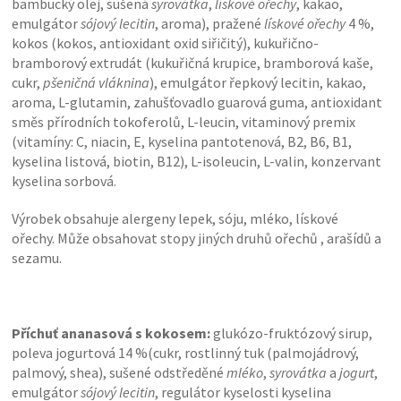
bambucký olej, sušená
syrovátka
,
lískové ořechy
, kakao,
emulgátor
sójový lecitin
, aroma), pražené
lískové ořechy
4 %,
kokos (kokos, antioxidant oxid siřičitý), kukuřično-
bramborový extrudát (kukuřičná krupice, bramborová kaše,
cukr,
pšeničná vláknina
), emulgátor řepkový lecitin, kakao,
aroma, L-glutamin, zahušťovadlo guarová guma, antioxidant
směs přírodních tokoferolů, L-leucin, vitaminový premix
(vitamíny: C, niacin, E, kyselina pantotenová, B2, B6, B1,
kyselina listová, biotin, B12), L-isoleucin, L-valin, konzervant
kyselina sorbová.
Výrobek obsahuje alergeny lepek, sóju, mléko, lískové
ořechy. Může obsahovat stopy jiných druhů ořechů , arašídů a
sezamu.
Příchuť ananasová s kokosem:
glukózo-fruktózový sirup,
poleva jogurtová 14 %(cukr, rostlinný tuk (palmojádrový,
palmový, shea), sušené odstředěné
mléko
,
syrovátka
a
jogurt
,
emulgátor
sójový lecitin
, regulátor kyselosti kyselina