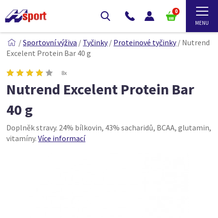
0
/
Sportovní výživa
/
Tyčinky
/
Proteinové tyčinky
/
Nutrend
Excelent Protein Bar 40 g
8x
Nutrend Excelent Protein Bar
40 g
Doplněk stravy. 24% bílkovin, 43% sacharidů, BCAA, glutamin,
vitamíny.
Více informací