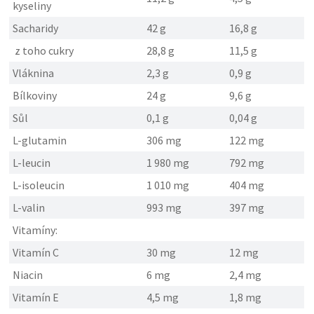
kyseliny
Sacharidy
42 g
16,8 g
z toho cukry
28,8 g
11,5 g
Vláknina
2,3 g
0,9 g
Bílkoviny
24 g
9,6 g
Sůl
0,1 g
0,04 g
L-glutamin
306 mg
122 mg
L-leucin
1 980 mg
792 mg
L-isoleucin
1 010 mg
404 mg
L-valin
993 mg
397 mg
Vitamíny:
Vitamín C
30 mg
12 mg
Niacin
6 mg
2,4 mg
Vitamín E
4,5 mg
1,8 mg