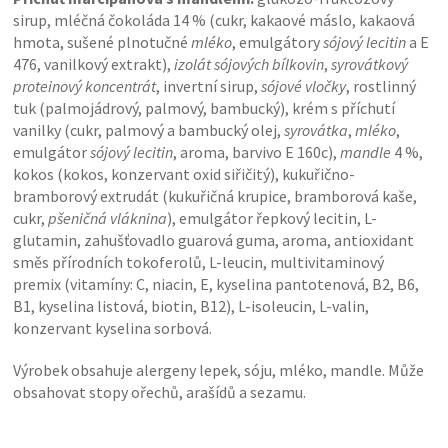
sirup, mléčná čokoláda 14 % (cukr, kakaové máslo, kakaová
hmota, sušené plnotučné
mléko
, emulgátory
sójový lecitin
a E
476, vanilkový extrakt),
izolát sójových bílkovin
,
syrovátkový
proteinový koncentrát
, invertní sirup,
sójové vločky
, rostlinný
tuk (palmojádrový, palmový, bambucký), krém s příchutí
vanilky (cukr, palmový a bambucký olej,
syrovátka
,
mléko
,
emulgátor
sójový lecitin
, aroma, barvivo E 160c),
mandle
4 %,
kokos (kokos, konzervant oxid siřičitý), kukuřično-
bramborový extrudát (kukuřičná krupice, bramborová kaše,
cukr,
pšeničná vláknina
), emulgátor řepkový lecitin, L-
glutamin, zahušťovadlo guarová guma, aroma, antioxidant
směs přírodních tokoferolů, L-leucin, multivitaminový
premix (vitamíny: C, niacin, E, kyselina pantotenová, B2, B6,
B1, kyselina listová, biotin, B12), L-isoleucin, L-valin,
konzervant kyselina sorbová.
Výrobek obsahuje alergeny lepek, sóju, mléko, mandle. Může
obsahovat stopy ořechů, arašídů a sezamu.