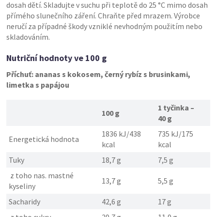
dosah dětí. Skladujte v suchu při teplotě do 25 °C mimo dosah
přímého slunečního záření. Chraňte před mrazem. Výrobce
neručí za případné škody vzniklé nevhodným použitím nebo
skladováním.
Nutriční hodnoty ve 100 g
Příchuť:
ananas s kokosem, černý rybíz s brusinkami,
limetka s papájou
1 tyčinka –
100 g
40 g
1836 kJ/438
735 kJ/175
Energetická hodnota
kcal
kcal
Tuky
18,7 g
7,5 g
z toho nas. mastné
13,7 g
5,5 g
kyseliny
Sacharidy
42,6 g
17 g