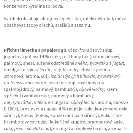
konzervant kyselina sorbová.
Výrobek obsahuje alergeny lepek, sóju, mléko. Výrobek může
obsahovat stopy ořechů, arašídů a sezamu.
Příchuť limetka s papájou:
glukózo-fruktózový sirup,
jogurtová poleva 14 % (cukr, rostlinný tuk (palmojádrový,
palmový, shea), sušené odstředěné
mléko
,
syrovátka
a
jogurt
,
emulgátor
sójový lecitin,
regulátor kyselosti kyselina
citronová, aroma, sůl),
izolát sójových bílkovin,
syrovátkový
proteinový koncentrát
, invertní sirup, rostlinný tuk
(palmojádrový, palmový, bambucký),
sójové vločky
, krém
s příchutí vanilky (cukr, palmový a bambucký
olej,
syrovátka
,
mléko,
emulgátor
sójový lecitin
, aroma, barvivo
E 160c), proslazená papája 4 % (papája, cukr, konzervant oxid
siřičitý), kokos (kokos, konzervant oxid siřičitý), kukuřično-
bramborový extrudát (kukuřičná krupice, bramborová kaše,
cukr,
pšeničná vláknina
), emulgátor řepkový lecitin, aroma, L-