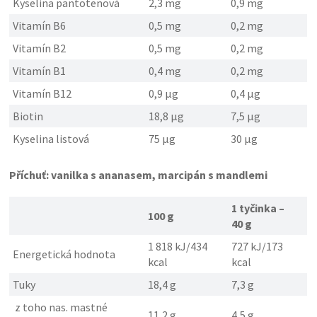
Kyselina pantotenová
2,3 mg
0,9 mg
Vitamín B6
0,5 mg
0,2 mg
Vitamín B2
0,5 mg
0,2 mg
Vitamín B1
0,4 mg
0,2 mg
Vitamín B12
0,9 µg
0,4 µg
Biotin
18,8 µg
7,5 µg
Kyselina listová
75 µg
30 µg
Příchuť: vanilka s ananasem, marcipán s mandlemi
1 tyčinka –
100 g
40 g
1 818 kJ/434
727 kJ/173
Energetická hodnota
kcal
kcal
Tuky
18,4 g
7,3 g
z toho nas. mastné
11,2 g
4,5 g