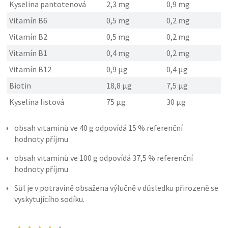
Kyselina pantotenová
2,3 mg
0,9 mg
Vitamín B6
0,5 mg
0,2 mg
Vitamín B2
0,5 mg
0,2 mg
Vitamín B1
0,4 mg
0,2 mg
Vitamín B12
0,9 µg
0,4 µg
Biotin
18,8 µg
7,5 µg
Kyselina listová
75 µg
30 µg
obsah vitaminů ve 40 g odpovídá 15 % referenční
hodnoty příjmu
obsah vitaminů ve 100 g odpovídá 37,5 % referenční
hodnoty příjmu
Sůl je v potravině obsažena výlučně v důsledku přirozeně se
vyskytujícího sodíku.