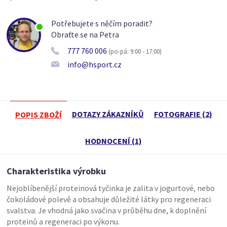
Potřebujete s něčím poradit?
Obraťte se na Petra
777 760 006
(po-pá: 9:00 - 17:00)
info@hsport.cz
DOTAZY ZÁKAZNÍKŮ
FOTOGRAFIE (2)
POPIS ZBOŽÍ
HODNOCENÍ (1)
Charakteristika výrobku
Nejoblíbenější proteinová tyčinka je zalita v jogurtové, nebo
čokoládové polevě a obsahuje důležité látky pro regeneraci
svalstva. Je vhodná jako svačina v průběhu dne, k doplnění
proteinů a regeneraci po výkonu.