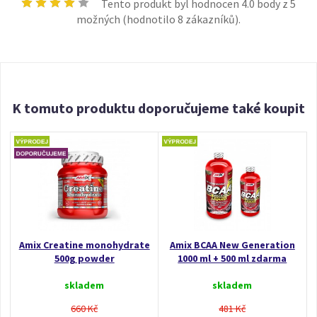
Tento produkt byl hodnocen
4.0
body z 5
možných (hodnotilo
8
zákazníků).
K tomuto produktu doporučujeme také koupit
Amix Creatine monohydrate
Amix BCAA New Generation
500g powder
1000 ml + 500 ml zdarma
skladem
skladem
660 Kč
481 Kč