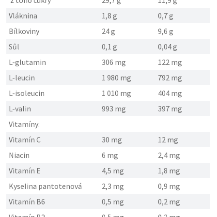
z toho cukry
29,7 g
11,9 g
Vláknina
1,8 g
0,7 g
Bílkoviny
24 g
9,6 g
Sůl
0,1 g
0,04 g
L-glutamin
306 mg
122 mg
L-leucin
1 980 mg
792 mg
L-isoleucin
1 010 mg
404 mg
L-valin
993 mg
397 mg
Vitamíny:
Vitamín C
30 mg
12 mg
Niacin
6 mg
2,4 mg
Vitamín E
4,5 mg
1,8 mg
Kyselina pantotenová
2,3 mg
0,9 mg
Vitamín B6
0,5 mg
0,2 mg