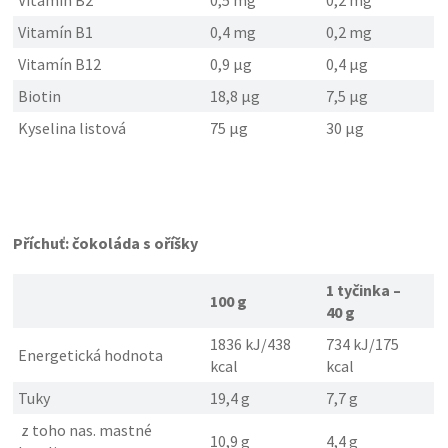
Vitamín B2
0,5 mg
0,2 mg
Vitamín B1
0,4 mg
0,2 mg
Vitamín B12
0,9 µg
0,4 µg
Biotin
18,8 µg
7,5 µg
Kyselina listová
75 µg
30 µg
Příchuť: čokoláda s oříšky
1 tyčinka –
100 g
40 g
1836 kJ/438
734 kJ/175
Energetická hodnota
kcal
kcal
Tuky
19,4 g
7,7 g
z toho nas. mastné
10,9 g
4,4 g