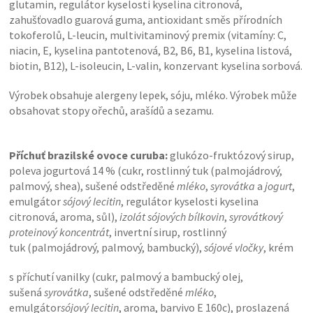
glutamin, regulátor kyselosti kyselina citronová,
zahušťovadlo guarová guma, antioxidant směs přírodních
tokoferolů, L-leucin, multivitaminový premix (vitamíny: C,
niacin, E, kyselina pantotenová, B2, B6, B1, kyselina listová,
biotin, B12), L-isoleucin, L-valin, konzervant kyselina sorbová.
Výrobek obsahuje alergeny lepek, sóju, mléko. Výrobek může
obsahovat stopy ořechů, arašídů a sezamu.
Příchuť brazilské ovoce curuba:
glukózo-fruktózový sirup,
poleva jogurtová 14 % (cukr, rostlinný tuk (palmojádrový,
palmový, shea), sušené odstředěné
mléko
,
syrovátka
a
jogurt
,
emulgátor
sójový lecitin
, regulátor kyselosti kyselina
citronová, aroma, sůl),
izolát sójových bílkovin
,
syrovátkový
proteinový koncentrát
, invertní sirup, rostlinný
tuk (palmojádrový, palmový, bambucký),
sójové vločky
, krém
s příchutí vanilky (cukr, palmový a bambucký olej,
sušená
syrovátka
, sušené odstředěné
mléko
,
emulgátor
sójový lecitin
, aroma, barvivo E 160c), proslazená