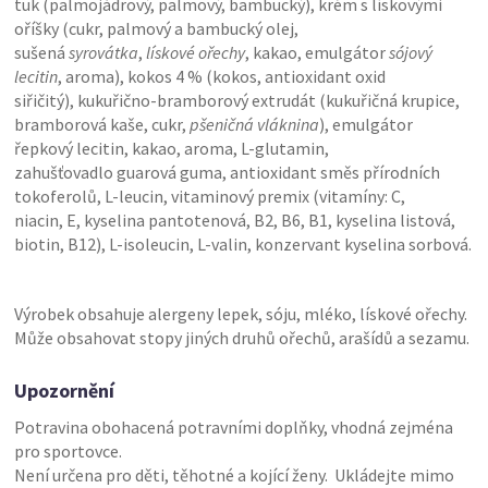
tuk (palmojádrový, palmový, bambucký), krém s lískovými
oříšky (cukr, palmový a bambucký olej,
sušená
syrovátka
,
lískové ořechy
, kakao, emulgátor
sójový
lecitin
, aroma), kokos 4 % (kokos, antioxidant oxid
siřičitý), kukuřično-bramborový extrudát (kukuřičná krupice,
bramborová kaše, cukr,
pšeničná vláknina
), emulgátor
řepkový lecitin, kakao, aroma, L-glutamin,
zahušťovadlo guarová guma, antioxidant směs přírodních
tokoferolů, L-leucin, vitaminový premix (vitamíny: C,
niacin, E, kyselina pantotenová, B2, B6, B1, kyselina listová,
biotin, B12), L-isoleucin, L-valin, konzervant kyselina sorbová.
Výrobek obsahuje alergeny lepek, sóju, mléko, lískové ořechy.
Může obsahovat stopy jiných druhů ořechů, arašídů a sezamu.
Upozornění
Potravina obohacená potravními doplňky, vhodná zejména
pro sportovce.
Není určena pro děti, těhotné a kojící ženy. Ukládejte mimo