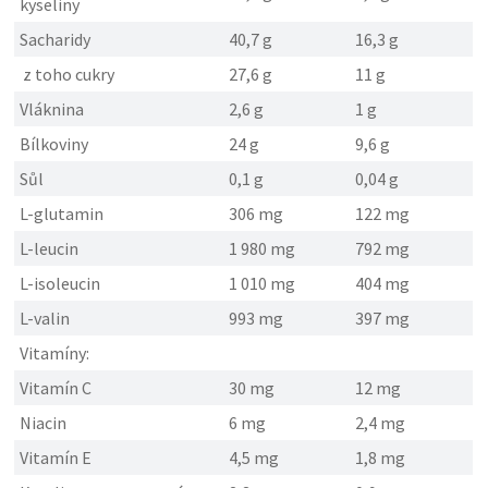
kyseliny
Sacharidy
40,7 g
16,3 g
z toho cukry
27,6 g
11 g
Vláknina
2,6 g
1 g
Bílkoviny
24 g
9,6 g
Sůl
0,1 g
0,04 g
L-glutamin
306 mg
122 mg
L-leucin
1 980 mg
792 mg
L-isoleucin
1 010 mg
404 mg
L-valin
993 mg
397 mg
Vitamíny:
Vitamín C
30 mg
12 mg
Niacin
6 mg
2,4 mg
Vitamín E
4,5 mg
1,8 mg