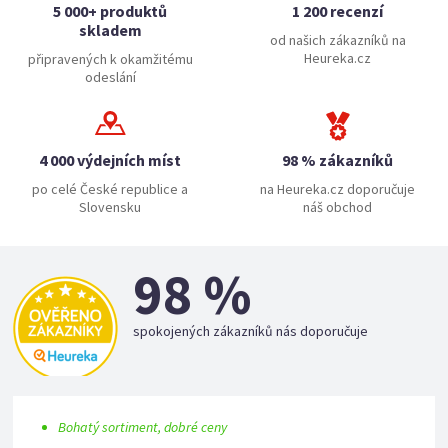
5 000+ produktů
1 200 recenzí
skladem
od našich zákazníků na
Heureka.cz
připravených k okamžitému
odeslání
4 000 výdejních míst
98 % zákazníků
po celé České republice a
na Heureka.cz doporučuje
Slovensku
náš obchod
98 %
spokojených zákazníků nás doporučuje
Bohatý sortiment, dobré ceny