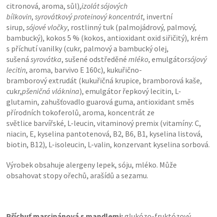
citronová, aroma, sůl),
izolát sójových
bílkovin
,
syrovátkový proteinový koncentrát
, invertní
sirup,
sójové vločky
, rostlinný tuk (palmojádrový, palmový,
bambucký), kokos 5 % (kokos, antioxidant oxid siřičitý), krém
s příchutí vanilky (cukr, palmový a bambucký olej,
sušená
syrovátka
, sušené odstředěné
mléko
, emulgátor
sójový
lecitin
, aroma, barvivo E 160c), kukuřično-
bramborový extrudát (kukuřičná krupice, bramborová kaše,
cukr,
pšeničná vláknina
), emulgátor řepkový lecitin, L-
glutamin, zahušťovadlo guarová guma, antioxidant směs
přírodních tokoferolů, aroma, koncentrát ze
světlice barvířské, L-leucin, vitaminový premix (vitamíny: C,
niacin, E, kyselina pantotenová, B2, B6, B1, kyselina listová,
biotin, B12), L-isoleucin, L-valin, konzervant kyselina sorbová.
Výrobek obsahuje alergeny lepek, sóju, mléko. Může
obsahovat stopy ořechů, arašídů a sezamu.
Příchuť marcipánová s mandlemi:
glukózo-fruktózový