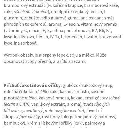
bramborový extrudát (kukuřičná krupice, bramborová kaše,
cukr,
pšeničná vláknina
), emulgátor řepkový lecitin, L-
glutamin, zahušťovadlo guarová guma, antioxidant směs
přírodních tokoferolů, aroma, L-leucin, vitaminový premix
(vitamíny: C, niacin, E, kyselina pantotenová, B2, B6, B1,
kyselina listová, biotin, B12), L-isoleucin, L-valin, konzervant
kyselina sorbová.
Výrobek obsahuje alergeny lepek, sóju a mléko. Může
obsahovat stopy ořechů, arašídů a sezamu.
Příchuť čokoládová s oříšky:
glukózo-fruktózový sirup,
mléčná čokoláda 14 % (cukr, kakaové máslo, sušené
plnotučné
mléko
, kakaová hmota, kakao, emulgátory
sójový
lecitin
a E 476, vanilkový extrakt, aroma),
izolát sójových
bílkovin
,
syrovátkový proteinový koncentrát,
invertní
sirup,
sójové vločky
, rostlinný tuk (palmojádrový, palmový,
bambucký), krém s lískovými oříšky (cukr, palmový a